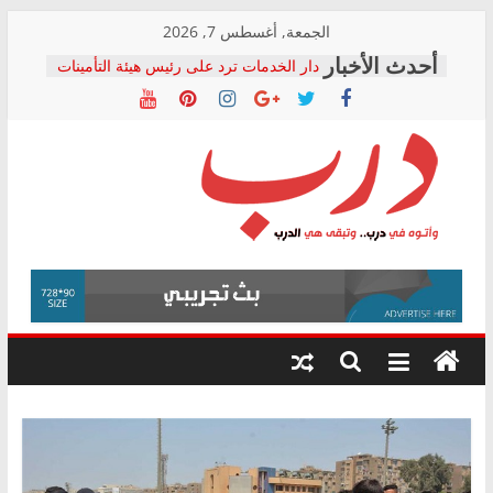
Skip
الجمعة, أغسطس 7, 2026
to
دار الخدمات ترد على رئيس هيئة التأمينات
content
بعد مؤتمره الصحفي: إنكار الأزمة لا ينهي
معاناة أصحاب المعاشات.. ونطالب بكشف
الشركة المنفذة
فرحات سليمان يكتب: القطاع الصحي إلى
أين؟
حزب التحالف الشعبي يطلق لجنة “الحق
درب
في الصحة” بالإسكندرية لرصد الانتهاكات
ودعم المرضى
صور .. اعتماد الرسومات النهائية للقرار
وأتوه
الوزاري لمدينة الصحفيين.. وانتهاء أعمال
في
إنشاء المبنى الإداري
درب..
المجلس القومي لحقوق الإنسان يعلن
وتبقى
متابعة قضية الدكتور محمد زهران.. ويؤكد:
هي
قرينة البراءة وضمانات المحاكمة العادلة
حق أصيل
الدرب