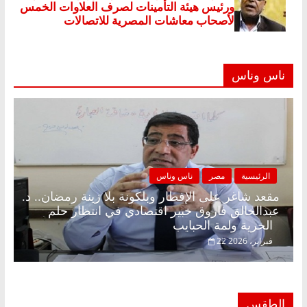
ناس وناس
الرئيسية
مصر
ناس وناس
مقعد شاغر على الإفطار وبلكونة بلا زينة رمضان.. د.
عبدالخالق فاروق خبير اقتصادي في انتظار حلم
الحرية ولمة الحبايب
22 فبراير، 2026
الطقس