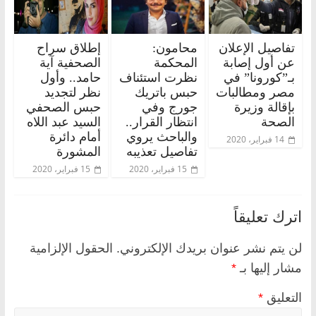
تفاصيل الإعلان
محامون:
إطلاق سراح
عن أول إصابة
المحكمة
الصحفية آية
بـ”كورونا” في
نظرت استئناف
حامد.. وأول
مصر ومطالبات
حبس باتريك
نظر لتجديد
بإقالة وزيرة
جورج وفي
حبس الصحفي
الصحة
انتظار القرار..
السيد عبد اللاه
والباحث يروي
أمام دائرة
14 فبراير، 2020
تفاصيل تعذيبه
المشورة
15 فبراير، 2020
15 فبراير، 2020
اترك تعليقاً
لن يتم نشر عنوان بريدك الإلكتروني.
الحقول الإلزامية
مشار إليها بـ
*
التعليق
*