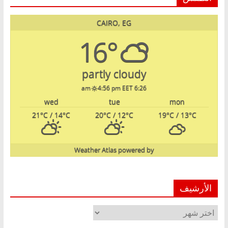
CAIRO, EG
16°
partly cloudy
4:56 pm EET
6:26 am
wed
tue
mon
21
°C
/ 14
°C
20
°C
/ 12
°C
19
°C
/ 13
°C
Weather Atlas
powered by
الأرشيف
الأرشيف