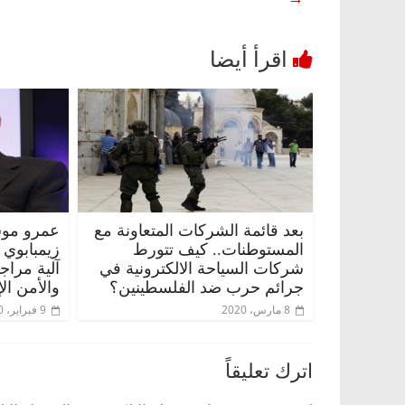
بعد قائمة الشركات المتعاونة مع
عمرو موس
وناس
الرئيسية
مصر
ناس وناس
المستوطنات.. كيف تتورط
زيمبابوي
شركات السياحة الالكترونية في
آلية مراج
 خبير اقتصادي
في ذكرى رحيله.. د. نور فرحات فقيه
جرائم حرب ضد الفلسطينين؟
والأمن ال
وحيداً على أبواب
قانوني دافع عن قضايا الوطن وانحاز
للحرية (بروفايل)
8 مارس، 2020
9 فبراير، 2020
26 يناير، 2026
اترك تعليقاً