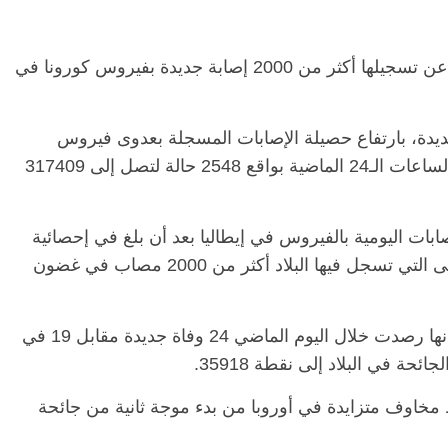
أعلنت وزارة الصحة الإيطالية، اليوم الخميس، عن تسجيلها أكثر من 2000 إصابة جديدة بفيروس كورونا في
ديدة، بارتفاع حصيلة الإصابات المسجلة بعدوى فيروس
كورونا المستجد “COVID-19” في البلاد خلال الساعات الـ24 الماضية بواقع 2548 حالة لتصل إلى 317409
ابات اليومية بالفيروس في إيطاليا بعد أن بلغ في إحصائية
أمس الأربعاء 1851 حالة، وهذه هي المرة الأولى التي تسجل فيها البلاد أكثر من 2000 مصاب في غضون
من جهة أخرى، ذكرت وزارة الصحة الإيطالية أنها رصدت خلال اليوم الماضي 24 وفاة جديدة مقابل 19 في
ئحة في البلاد إلى نقطة 35918.
ط مخاوف متزايدة في أوروبا من بدء موجة ثانية من جائحة