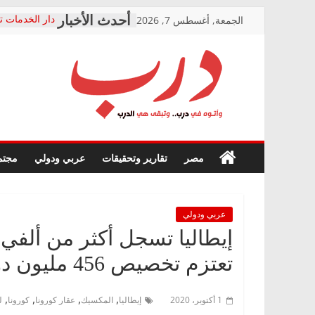
Skip
الجمعة, أغسطس 7, 2026
دار الخدمات ت
to
بعد مؤتمره الص
معاناة أصحاب
content
الشركة المنفذ
فرحات سليمان
درب
أين؟
حزب التحالف 
في الصحة” بال
وأتوه
ودعم المرضى
صور .. اعتماد 
في
مصر
تقارير وتحقيقات
عربي ودولي
مجتم
الوزاري لمدينة
درب..
إنشاء المبنى ا
وتبقى
المجلس القوم
هي
متابعة قضية ا
الدرب
عربي ودولي
قرينة البراءة 
حق أصيل
إيطاليا تسجل أكثر من ألفي 
تعتزم تخصيص 456 مليون دولار لتطوير عقار مضاد للفيروس
,
,
,
,
1 أكتوبر، 2020
إيطاليا
المكسيك
عقار كورونا
كورونا
ل