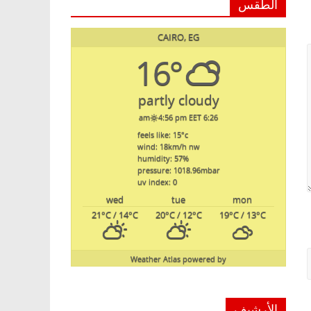
الطقس
CAIRO, EG
16°
partly cloudy
4:56 pm EET
6:26 am
feels like: 15
°c
wind: 18
km/h
nw
humidity: 57
%
pressure: 1018.96
mbar
uv index: 0
wed
tue
mon
21
°C
/ 14
°C
20
°C
/ 12
°C
19
°C
/ 13
°C
Weather Atlas
powered by
الأرشيف