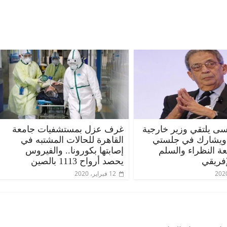
الرئيسية
مصر
ناس وناس
الرئيسية
مصر
ى يلتقي وزير خارجية
غرف عزل بمستشفيات جامعة
 ويشارك في جلستي
القاهرة للحالات المشتبه في
مقعد شاغر على مائدة الإفطار.. يحيى
مقعد شاغر على ا
عة النظراء والسلم
إصابتها بكورونا.. والفيروس
حسين عبدالهادي فارس مقاومة
رمضان.. د. عبدا
إفريقي
يحصد أرواح 1113 بالصين
الخصخصة الذي دافع عن المال العام
اقتصادي في انتظ
(بروفايل)
الحبايب
12 فبراير، 2020
21 فبراير، 2026
22 فبراير، 2026