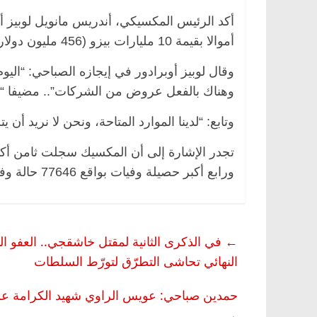
أكد الرئيس المكسيكي، أندريس مانويل لوبيز أ
أموالا بقيمة 10 مليارات بيزو (456 مليون دولار)، لتطوير عقار مضاد لكورونا.
وقال لوبيز أوبرادور في إيجازه الصباحي: “اليو
وهناك بالفعل عروض من الشركات”.. مضيفا “ن
وتابع: “لدينا الموارد المتاحة، ونحن لا نريد أن 
ورابع أكبر حصيلة وفيات بواقع 77646 حالة وفاة، لتأتي بعد الولايات المتحدة والبرازيل والهند.
←
في الذكرى الثانية لمقتل خاشقجي.. العفو ا
النهائي تحاشى التطرّق لتورّط السلطات
حمدين صباحي: عويس الراوي شهيد الكرامة على 
→