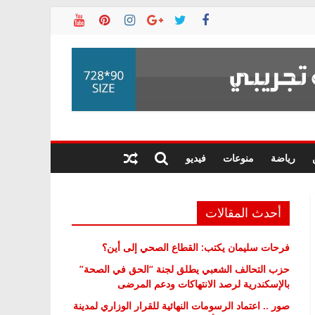
رياضة
منوعات
فيديو
أحدث المقالات
فرحات سليمان يكتب: القطاع الصحي إلى أين؟
حزب التحالف الشعبي يطلق لجنة “الحق في الصحة”
بالإسكندرية لرصد الانتهاكات ودعم المرضى
صور .. اعتماد الرسومات النهائية للقرار الوزاري لمدينة