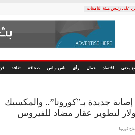
رد على رئيس هيئة التأمينات
حفي: إنكار الأزمة لا ينهي
 المعاشات.. ونطالب بكشف
ة
 يكتب: القطاع الصحي إلى
الشعبي يطلق لجنة “الحق
إسكندرية لرصد الانتهاكات
الرسومات النهائية للقرار
ع مدني
اقتصاد
عمال
رأي
ناس وناس
صحافة
ثقافة
فن
 الصحفيين.. وانتهاء أعمال
لإداري
ي لحقوق الإنسان يعلن
لدكتور محمد زهران.. ويؤكد:
وضمانات المحاكمة العادلة
إصابة جديدة بـ”كورونا”.. والمكسيك
قاح كورونا