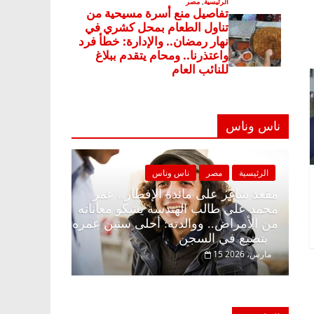
ناس وناس
ناس وناس
الرئيسية
مصر
ناس وناس
لإفطار وبلكونة بلا زينة
مقعد شاغر على مائدة الإفطار.. عم
لخالق فاروق خبير
محمد علي طالب الهندسة يشكو معا
ار حلم الحرية ولمة
من الأمراض.. ووالدته: أحلى سنين
بتضيع في السجن
15 مارس، 2026