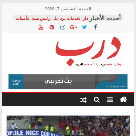
Skip
الجمعة, أغسطس 7, 2026
to
دار الخدمات ترد على رئيس هيئة التأمينات
content
بعد مؤتمره الصحفي: إنكار الأزمة لا ينهي
معاناة أصحاب المعاشات.. ونطالب بكشف
الشركة المنفذة
فرحات سليمان يكتب: القطاع الصحي إلى
أين؟
حزب التحالف الشعبي يطلق لجنة “الحق
درب
في الصحة” بالإسكندرية لرصد الانتهاكات
ودعم المرضى
صور .. اعتماد الرسومات النهائية للقرار
وأتوه
الوزاري لمدينة الصحفيين.. وانتهاء أعمال
في
إنشاء المبنى الإداري
درب..
المجلس القومي لحقوق الإنسان يعلن
وتبقى
متابعة قضية الدكتور محمد زهران.. ويؤكد:
هي
قرينة البراءة وضمانات المحاكمة العادلة
حق أصيل
الدرب