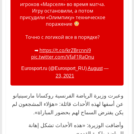
игроков «Марселя» во время матча.
Игру остановили, а потом
присудили «Олимпику» техническое
поражение
Точно с логикой все в порядке?
➡
https://t.co/krZBrcnni9
pic.twitter.com/VfaF1RaOnu
August
— Eurosport.ru (@Eurosport_RU)
23, 2021
وعبرت وزيرة الرياضة الفرنسية روكسانا مارسينيانو
عن أسفها لهذه الأحداث قائلة: «هؤلاء المشجعون لم
يكن يفترض السماح لهم بحضور المباراة».
وأضافت الوزيرة: «هذه الأحداث تشكل إهانة
للرياضة ولكرة القدم».