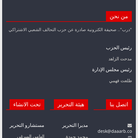
من نحن
"درب".. صحيفة الكترونية صادرة عن حزب التحالف الشعبي الاشتراكي
رئيس الحزب
مدحت الزاهد
رئيس مجلس الإدارة
طلعت فهمي
اتصل بنا
هيئة التحرير
تحت الانشاء
مديرا التحرير
مستشارو التحرير
desk@daaarb.co
m
إلهامي الميرغي
محمد جودة