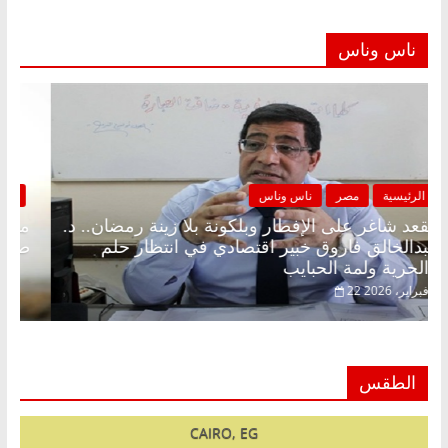
ناس وناس
الرئيسية
مصر
ناس وناس
مقعد شاغر على الإفطار وبلكونة بلا زينة رمضان.. د.
عبدالخالق فاروق خبير اقتصادي في انتظار حلم
الحرية ولمة الحبايب
22 فبراير، 2026
الطقس
CAIRO, EG