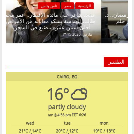
سية
مصر
ناس وناس
الرئيسية
شاغر على الإفطار وبلكونة بلا زينة رمضان.. د.
مقعد شاغر 
خالق فاروق خبير اقتصادي في انتظار حلم
طالب الهند
أحلى سنين عمره بتضيع في السجن
2026
15 مارس، 2026
الطقس
CAIRO, EG
16°
partly cloudy
4:56 pm EET
6:26 am
wed
tue
mon
21
°C
/ 14
°C
20
°C
/ 12
°C
19
°C
/ 13
°C