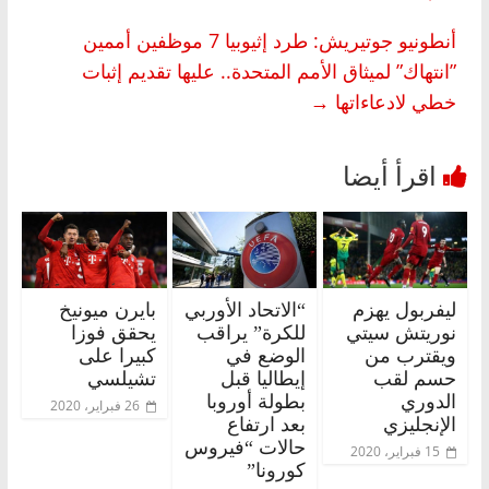
أنطونيو جوتيريش: طرد إثيوبيا 7 موظفين أممين
‏‏”انتهاك” لميثاق الأمم المتحدة‏.. عليها تقديم إثبات
خطي لادعاءاتها
→
ليفربول يهزم
“الاتحاد الأوربي
بايرن ميونيخ
نوريتش سيتي
للكرة” يراقب
يحقق فوزا
ويقترب من
الوضع في
كبيرا على
حسم لقب
إيطاليا قبل
تشيلسي
الدوري
بطولة أوروبا
26 فبراير، 2020
الإنجليزي
بعد ارتفاع
حالات “فيروس
15 فبراير، 2020
كورونا”