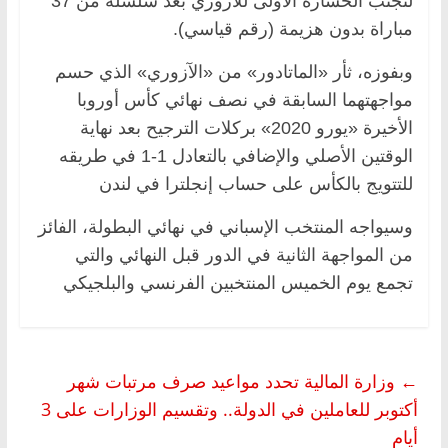
لتجنب الخسارة الأولى للآزوري بعد سلسلة من 37
مباراة بدون هزيمة (رقم قياسي).
وبفوزه، ثأر «الماتادور» من «الآزوري» الذي حسم
مواجهتهما السابقة في نصف نهائي كأس أوروبا
الأخيرة «يورو 2020» بركلات الترجيح بعد نهاية
الوقتين الأصلي والإضافي بالتعادل 1-1 في طريقه
للتتويج بالكأس على حساب إنجلترا في لندن
وسيواجه المنتخب الإسباني في نهائي البطولة، الفائز
من المواجهة الثانية في الدور قبل النهائي والتي
تجمع يوم الخميس المنتخبين الفرنسي والبلجيكي
←
وزارة المالية تحدد مواعيد صرف مرتبات شهر
أكتوبر للعاملين في الدولة.. وتقسيم الوزارات على 3
أيام