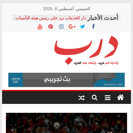
Skip
الخميس, أغسطس 6, 2026
to
دار الخدمات ترد على رئيس هيئة التأمينات
content
بعد مؤتمره الصحفي: إنكار الأزمة لا ينهي
معاناة أصحاب المعاشات.. ونطالب بكشف
الشركة المنفذة
فرحات سليمان يكتب: القطاع الصحي إلى
أين؟
حزب التحالف الشعبي يطلق لجنة “الحق
درب
في الصحة” بالإسكندرية لرصد الانتهاكات
ودعم المرضى
صور .. اعتماد الرسومات النهائية للقرار
وأتوه
الوزاري لمدينة الصحفيين.. وانتهاء أعمال
في
إنشاء المبنى الإداري
درب..
المجلس القومي لحقوق الإنسان يعلن
وتبقى
متابعة قضية الدكتور محمد زهران.. ويؤكد:
هي
قرينة البراءة وضمانات المحاكمة العادلة
حق أصيل
الدرب