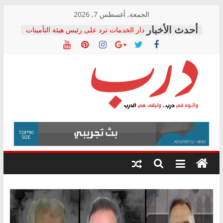
Skip
الجمعة, أغسطس 7, 2026
to
دار الخدمات ترد على رئيس هيئة التأمينات
content
بعد مؤتمره الصحفي: إنكار الأزمة لا ينهي
معاناة أصحاب المعاشات.. ونطالب بكشف
الشركة المنفذة
فرحات سليمان يكتب: القطاع الصحي إلى
أين؟
حزب التحالف الشعبي يطلق لجنة “الحق
درب
في الصحة” بالإسكندرية لرصد الانتهاكات
ودعم المرضى
صور .. اعتماد الرسومات النهائية للقرار
وأتوه
الوزاري لمدينة الصحفيين.. وانتهاء أعمال
في
إنشاء المبنى الإداري
درب..
المجلس القومي لحقوق الإنسان يعلن
وتبقى
متابعة قضية الدكتور محمد زهران.. ويؤكد:
هي
قرينة البراءة وضمانات المحاكمة العادلة
حق أصيل
الدرب