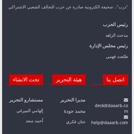
"درب".. صحيفة الكترونية صادرة عن حزب التحالف الشعبي الاشتراكي
رئيس الحزب
مدحت الزاهد
رئيس مجلس الإدارة
طلعت فهمي
اتصل بنا
هيئة التحرير
تحت الانشاء
مديرا التحرير
مستشارو التحرير
desk@daaarb.co
m
إلهامي الميرغي
محمد جودة
أحمد سعد
حنان فكري
help@daaarb.com