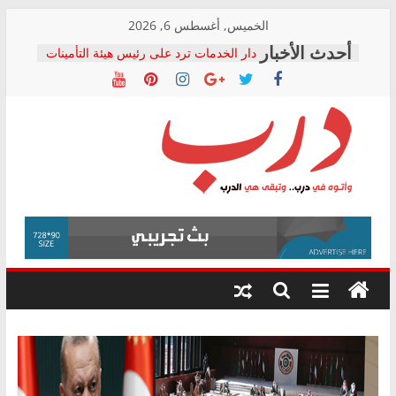
Skip
الخميس, أغسطس 6, 2026
to
دار الخدمات ترد على رئيس هيئة التأمينات
content
بعد مؤتمره الصحفي: إنكار الأزمة لا ينهي
معاناة أصحاب المعاشات.. ونطالب بكشف
الشركة المنفذة
فرحات سليمان يكتب: القطاع الصحي إلى
أين؟
حزب التحالف الشعبي يطلق لجنة “الحق
درب
في الصحة” بالإسكندرية لرصد الانتهاكات
ودعم المرضى
صور .. اعتماد الرسومات النهائية للقرار
وأتوه
الوزاري لمدينة الصحفيين.. وانتهاء أعمال
في
إنشاء المبنى الإداري
درب..
المجلس القومي لحقوق الإنسان يعلن
وتبقى
متابعة قضية الدكتور محمد زهران.. ويؤكد:
هي
قرينة البراءة وضمانات المحاكمة العادلة
حق أصيل
الدرب