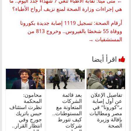
←
منى مينا: نقابة الأطباء تنعي 7 شهداء جدد اليوم.. ما
هي إجراءات وزارة الصحة لمنع نزيف أرواح الأطباء؟
أرقام الصحة: تسجيل 1119 إصابة جديدة بكورونا
ووفاة 55 شخصًا بالفيروس.. وخروج 813 من
المستشفيات
→
تفاصيل الإعلان
بعد قائمة
محامون:
عن أول إصابة
الشركات
المحكمة
بـ”كورونا” في
المتعاونة مع
نظرت استئناف
مصر ومطالبات
المستوطنات..
حبس باتريك
بإقالة وزيرة
كيف تتورط
جورج وفي
الصحة
شركات
انتظار القرار..