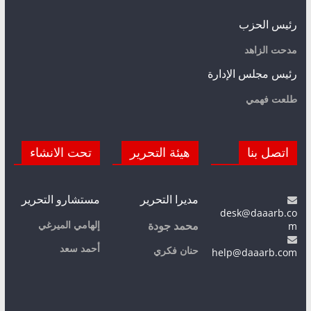
رئيس الحزب
مدحت الزاهد
رئيس مجلس الإدارة
طلعت فهمي
اتصل بنا
هيئة التحرير
تحت الانشاء
مديرا التحرير
مستشارو التحرير
desk@daaarb.co
m
إلهامي الميرغي
محمد جودة
أحمد سعد
حنان فكري
help@daaarb.com