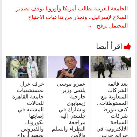
الجامعة العربية تطالب أمريكا وأوروبا بوقف تصدير
السلاح لإسرائيل.. وتحذر من تداعيات الاجتياح
المحتمل لرفح
→
بعد قائمة
عمرو موسى
غرف عزل
الشركات
يلتقي وزير
بمستشفيات
المتعاونة مع
خارجية
جامعة القاهرة
المستوطنات..
زيمبابوي
للحالات
كيف تتورط
ويشارك في
المشتبه في
شركات
جلستي آلية
إصابتها
السياحة
مراجعة
بكورونا..
الالكترونية في
النظراء والسلم
والفيروس
جرائم حرب
والأمن
يحصد أرواح