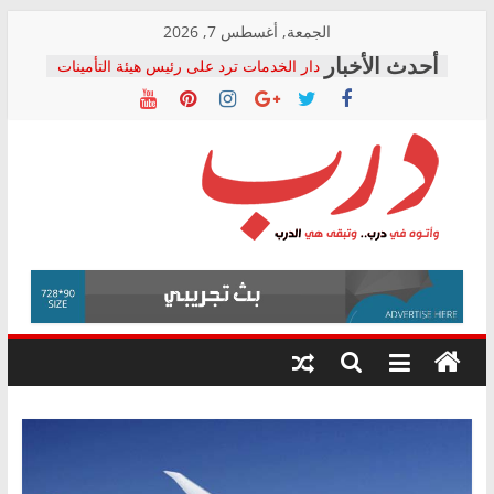
Skip
الجمعة, أغسطس 7, 2026
to
دار الخدمات ترد على رئيس هيئة التأمينات
content
بعد مؤتمره الصحفي: إنكار الأزمة لا ينهي
معاناة أصحاب المعاشات.. ونطالب بكشف
الشركة المنفذة
فرحات سليمان يكتب: القطاع الصحي إلى
أين؟
حزب التحالف الشعبي يطلق لجنة “الحق
درب
في الصحة” بالإسكندرية لرصد الانتهاكات
ودعم المرضى
صور .. اعتماد الرسومات النهائية للقرار
وأتوه
الوزاري لمدينة الصحفيين.. وانتهاء أعمال
في
إنشاء المبنى الإداري
درب..
المجلس القومي لحقوق الإنسان يعلن
وتبقى
متابعة قضية الدكتور محمد زهران.. ويؤكد:
هي
قرينة البراءة وضمانات المحاكمة العادلة
حق أصيل
الدرب