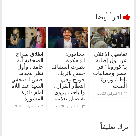
تفاصيل الإعلان
محامون:
إطلاق سراح
عن أول إصابة
المحكمة
الصحفية آية
بـ”كورونا” في
نظرت استئناف
حامد.. وأول
مصر ومطالبات
حبس باتريك
نظر لتجديد
بإقالة وزيرة
جورج وفي
حبس الصحفي
الصحة
انتظار القرار..
السيد عبد اللاه
والباحث يروي
أمام دائرة
14 فبراير، 2020
تفاصيل تعذيبه
المشورة
15 فبراير، 2020
15 فبراير، 2020
اترك تعليقاً