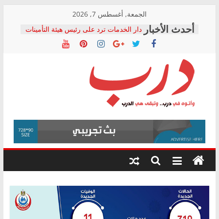
Skip
الجمعة, أغسطس 7, 2026
to
دار الخدمات ترد على رئيس هيئة التأمينات
content
بعد مؤتمره الصحفي: إنكار الأزمة لا ينهي
معاناة أصحاب المعاشات.. ونطالب بكشف
الشركة المنفذة
فرحات سليمان يكتب: القطاع الصحي إلى
أين؟
حزب التحالف الشعبي يطلق لجنة “الحق
درب
في الصحة” بالإسكندرية لرصد الانتهاكات
ودعم المرضى
صور .. اعتماد الرسومات النهائية للقرار
وأتوه
الوزاري لمدينة الصحفيين.. وانتهاء أعمال
في
إنشاء المبنى الإداري
درب..
المجلس القومي لحقوق الإنسان يعلن
وتبقى
متابعة قضية الدكتور محمد زهران.. ويؤكد:
هي
قرينة البراءة وضمانات المحاكمة العادلة
حق أصيل
الدرب