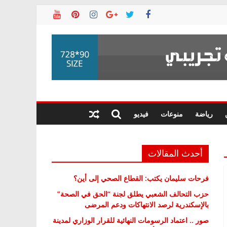
رياضة
منوعات
فيديو
أحدث المقالات
فرحات سليمان يكتب: القطاع الصحي إلى أين؟
حزب التحالف الشعبي يطلق لجنة “الحق في الصحة”
بالإسكندرية لرصد الانتهاكات ودعم المرضى
صور .. اعتماد الرسومات النهائية للقرار الوزاري لمدينة