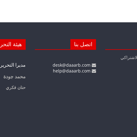
اتصل بنا
هيئة التحر
لاشتراكي
مديرا التحرير
desk@daaarb.com
help@daaarb.com
محمد جودة
حنان فكري