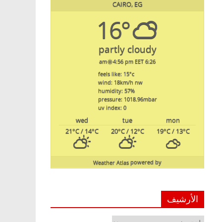
CAIRO, EG
16°
partly cloudy
4:56 pm EET
6:26 am
feels like: 15
°c
wind: 18
km/h
nw
humidity: 57
%
pressure: 1018.96
mbar
uv index: 0
wed
tue
mon
21
°C
/ 14
°C
20
°C
/ 12
°C
19
°C
/ 13
°C
Weather Atlas
powered by
الأرشيف
الأرشيف