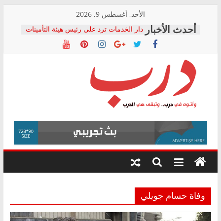
Skip
الأحد, أغسطس 9, 2026
to
دار الخدمات ترد على رئيس هيئة التأمينات
content
بعد مؤتمره الصحفي: إنكار الأزمة لا ينهي
معاناة أصحاب المعاشات.. ونطالب بكشف
الشركة المنفذة
فرحات سليمان يكتب: القطاع الصحي إلى
أين؟
حزب التحالف الشعبي يطلق لجنة “الحق
درب
في الصحة” بالإسكندرية لرصد الانتهاكات
ودعم المرضى
صور .. اعتماد الرسومات النهائية للقرار
وأتوه
الوزاري لمدينة الصحفيين.. وانتهاء أعمال
في
إنشاء المبنى الإداري
درب..
المجلس القومي لحقوق الإنسان يعلن
وتبقى
متابعة قضية الدكتور محمد زهران.. ويؤكد:
هي
قرينة البراءة وضمانات المحاكمة العادلة
حق أصيل
الدرب
وفاة حسام جويلي