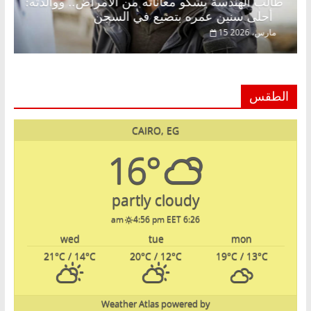
طالب الهندسة يشكو معاناته من الأمراض.. ووالدته:
أحلى سنين عمره بتضيع في السجن
15 مارس، 2026
الطقس
CAIRO, EG
16°
partly cloudy
4:56 pm EET
6:26 am
wed
tue
mon
21
°C
/ 14
°C
20
°C
/ 12
°C
19
°C
/ 13
°C
Weather Atlas
powered by