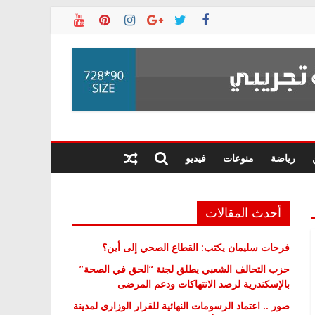
رياضة
منوعات
فيديو
أحدث المقالات
فرحات سليمان يكتب: القطاع الصحي إلى أين؟
حزب التحالف الشعبي يطلق لجنة “الحق في الصحة”
بالإسكندرية لرصد الانتهاكات ودعم المرضى
صور .. اعتماد الرسومات النهائية للقرار الوزاري لمدينة