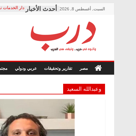
Skip
السبت, أغسطس 8, 2026
دار الخدمات تر
to
بعد مؤتمره الص
معاناة أصحاب
content
الشركة المنفذ
فرحات سليمان
درب
أين؟
حزب التحالف 
في الصحة” بال
وأتوه
ودعم المرضى
صور .. اعتماد 
في
مصر
تقارير وتحقيقات
عربي ودولي
مجتم
الوزاري لمدينة
درب..
إنشاء المبنى ا
وتبقى
المجلس القومي
هي
متابعة قضية ال
وعبدالله السعيد
الدرب
قرينة البراءة 
حق أصيل