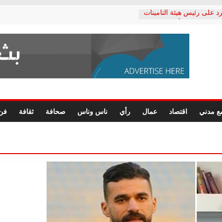
د على رئيس هيئة التأمينات
حفي: إنكار الأزمة لا ينهي
 المعاشات.. ونطالب بكشف
ة
 يكتب: القطاع الصحي إلى
الشعبي يطلق لجنة “الحق
إسكندرية لرصد الانتهاكات
الرسومات النهائية للقرار
ع مدني
اقتصاد
عمال
رأي
ناس وناس
صحافة
ثقافة
فن
 الصحفيين.. وانتهاء أعمال
لإداري
 لحقوق الإنسان يعلن
دكتور محمد زهران.. ويؤكد:
وضمانات المحاكمة العادلة