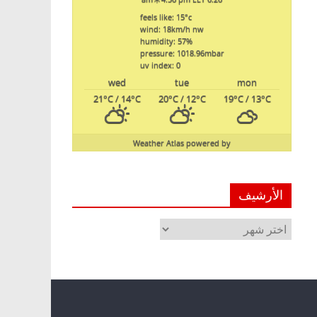
feels like: 15
°c
wind: 18
km/h
nw
humidity: 57
%
pressure: 1018.96
mbar
uv index: 0
wed
tue
mon
21
°C
/ 14
°C
20
°C
/ 12
°C
19
°C
/ 13
°C
Weather Atlas
powered by
الأرشيف
الأرشيف