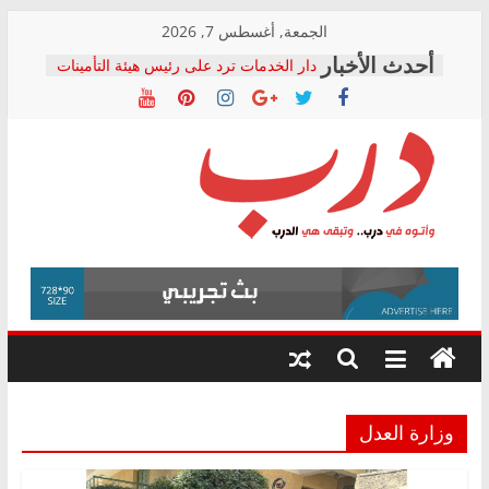
Skip
الجمعة, أغسطس 7, 2026
to
دار الخدمات ترد على رئيس هيئة التأمينات
content
بعد مؤتمره الصحفي: إنكار الأزمة لا ينهي
معاناة أصحاب المعاشات.. ونطالب بكشف
الشركة المنفذة
فرحات سليمان يكتب: القطاع الصحي إلى
أين؟
حزب التحالف الشعبي يطلق لجنة “الحق
درب
في الصحة” بالإسكندرية لرصد الانتهاكات
ودعم المرضى
صور .. اعتماد الرسومات النهائية للقرار
وأتوه
الوزاري لمدينة الصحفيين.. وانتهاء أعمال
في
إنشاء المبنى الإداري
درب..
المجلس القومي لحقوق الإنسان يعلن
وتبقى
متابعة قضية الدكتور محمد زهران.. ويؤكد:
هي
قرينة البراءة وضمانات المحاكمة العادلة
حق أصيل
الدرب
وزارة العدل