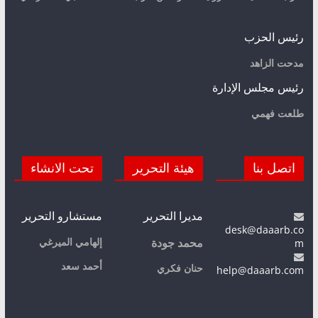
رئيس الحزب
مدحت الزاهد
رئيس مجلس الإدارة
طلعت فهمي
اتصل بنا
هيئة التحرير
تحت الانشاء
مديرا التحرير
مستشارو التحرير
desk@daaarb.co
m
إلهامي الميرغي
محمد جودة
أحمد سعد
حنان فكري
help@daaarb.com