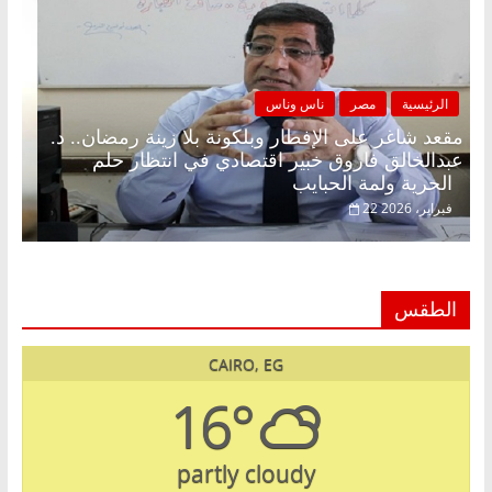
الرئيسية
مصر
ناس وناس
مقعد شاغر على الإفطار وبلكونة بلا زينة رمضان.. د.
عبدالخالق فاروق خبير اقتصادي في انتظار حلم
الحرية ولمة الحبايب
22 فبراير، 2026
الطقس
CAIRO, EG
16°
partly cloudy