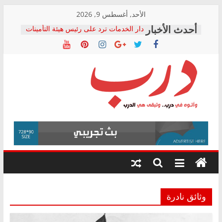
Skip
الأحد, أغسطس 9, 2026
to
دار الخدمات ترد على رئيس هيئة التأمينات
content
بعد مؤتمره الصحفي: إنكار الأزمة لا ينهي
معاناة أصحاب المعاشات.. ونطالب بكشف
الشركة المنفذة
فرحات سليمان يكتب: القطاع الصحي إلى
أين؟
حزب التحالف الشعبي يطلق لجنة “الحق
درب
في الصحة” بالإسكندرية لرصد الانتهاكات
ودعم المرضى
صور .. اعتماد الرسومات النهائية للقرار
وأتوه
الوزاري لمدينة الصحفيين.. وانتهاء أعمال
في
إنشاء المبنى الإداري
درب..
المجلس القومي لحقوق الإنسان يعلن
وتبقى
متابعة قضية الدكتور محمد زهران.. ويؤكد:
هي
قرينة البراءة وضمانات المحاكمة العادلة
حق أصيل
الدرب
وثائق نادرة