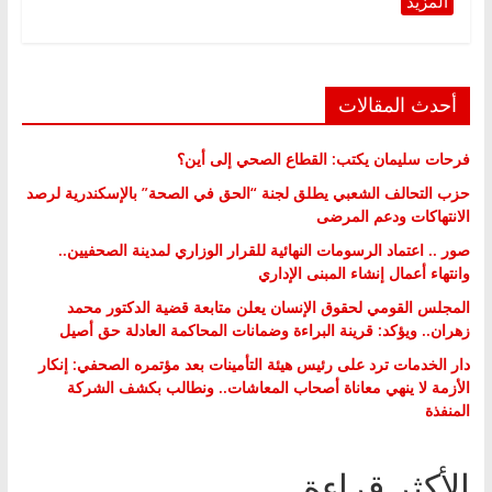
أحدث المقالات
فرحات سليمان يكتب: القطاع الصحي إلى أين؟
حزب التحالف الشعبي يطلق لجنة “الحق في الصحة” بالإسكندرية لرصد
الانتهاكات ودعم المرضى
صور .. اعتماد الرسومات النهائية للقرار الوزاري لمدينة الصحفيين..
وانتهاء أعمال إنشاء المبنى الإداري
المجلس القومي لحقوق الإنسان يعلن متابعة قضية الدكتور محمد
زهران.. ويؤكد: قرينة البراءة وضمانات المحاكمة العادلة حق أصيل
دار الخدمات ترد على رئيس هيئة التأمينات بعد مؤتمره الصحفي: إنكار
الأزمة لا ينهي معاناة أصحاب المعاشات.. ونطالب بكشف الشركة
المنفذة
الأكثر قراءة