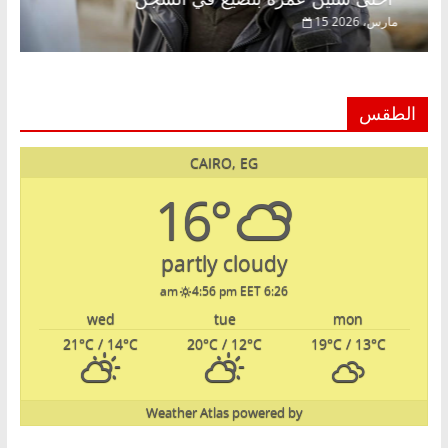
15 مارس، 2026
الطقس
CAIRO, EG
16°
partly cloudy
4:56 pm EET
6:26 am
wed
tue
mon
21
°C
/ 14
°C
20
°C
/ 12
°C
19
°C
/ 13
°C
Weather Atlas
powered by