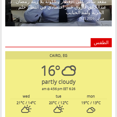
مقعد شاغر على الإفطار وبلكونة بلا زينة رمضان.. د.
عبدالخالق فاروق خبير اقتصادي في انتظار حلم
الحرية ولمة الحبايب
22 فبراير، 2026
الطقس
CAIRO, EG
16°
partly cloudy
4:56 pm EET
6:26 am
wed
tue
mon
21
°C
/ 14
°C
20
°C
/ 12
°C
19
°C
/ 13
°C