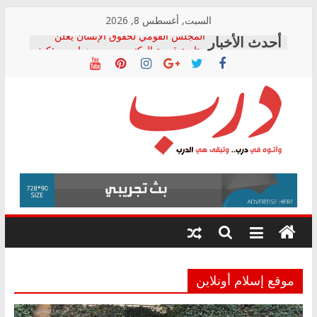
Skip
السبت, أغسطس 8, 2026
to
المجلس القومي لحقوق الإنسان يعلن
content
متابعة قضية الدكتور محمد زهران.. ويؤكد:
قرينة البراءة وضمانات المحاكمة العادلة
حق أصيل
دار الخدمات ترد على رئيس هيئة التأمينات
بعد مؤتمره الصحفي: إنكار الأزمة لا ينهي
معاناة أصحاب المعاشات.. ونطالب بكشف
درب
الشركة المنفذة
فرحات سليمان يكتب: القطاع الصحي إلى
أين؟
وأتوه
حزب التحالف الشعبي يطلق لجنة “الحق
في
في الصحة” بالإسكندرية لرصد الانتهاكات
درب..
ودعم المرضى
وتبقى
صور .. اعتماد الرسومات النهائية للقرار
هي
الوزاري لمدينة الصحفيين.. وانتهاء أعمال
إنشاء المبنى الإداري
الدرب
موقع إسلام أونلاين