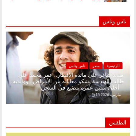
ناس وناس
الرئيسية
مصر
ناس وناس
نة بلا زينة رمضان.. د.
مقعد شاغر على مائدة الإفطار.. 
دي في انتظار حلم
طالب الهندسة يشكو معاناته من الأ
أحلى سنين عمره بتضيع في السجن
15 مارس، 2026
الطقس