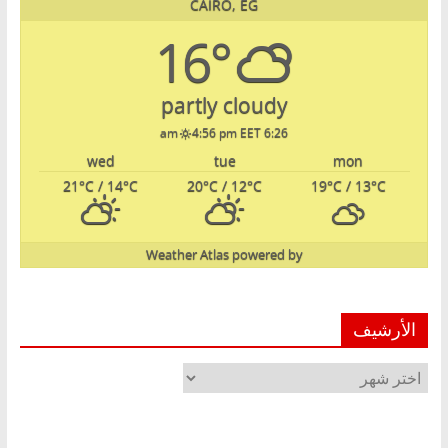
CAIRO, EG
16°
partly cloudy
4:56 pm EET
6:26 am
wed
tue
mon
21
°C
/ 14
°C
20
°C
/ 12
°C
19
°C
/ 13
°C
Weather Atlas
powered by
الأرشيف
الأرشيف