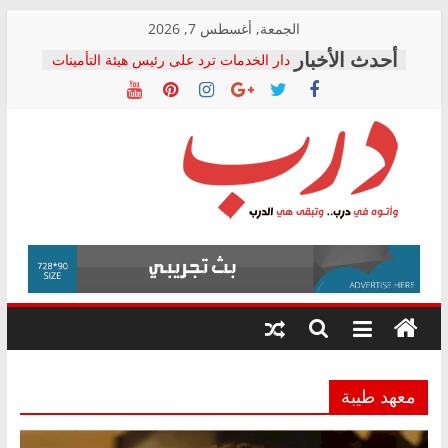
Skip
الجمعة, أغسطس 7, 2026
to
دار الخدمات ترد على رئيس هيئة التأمينات
content
بعد مؤتمره الصحفي: إنكار الأزمة لا ينهي
معاناة أصحاب المعاشات.. ونطالب بكشف
الشركة المنفذة
فرحات سليمان يكتب: القطاع الصحي إلى
أين؟
حزب التحالف الشعبي يطلق لجنة “الحق
درب
في الصحة” بالإسكندرية لرصد الانتهاكات
ودعم المرضى
صور .. اعتماد الرسومات النهائية للقرار
وأتوه
الوزاري لمدينة الصحفيين.. وانتهاء أعمال
في
إنشاء المبنى الإداري
درب..
المجلس القومي لحقوق الإنسان يعلن
وتبقى
متابعة قضية الدكتور محمد زهران.. ويؤكد:
هي
قرينة البراءة وضمانات المحاكمة العادلة
حق أصيل
الدرب
معهد طيبة