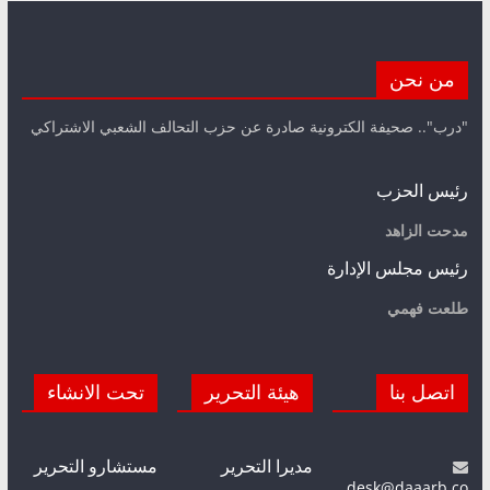
من نحن
"درب".. صحيفة الكترونية صادرة عن حزب التحالف الشعبي الاشتراكي
رئيس الحزب
مدحت الزاهد
رئيس مجلس الإدارة
طلعت فهمي
اتصل بنا
هيئة التحرير
تحت الانشاء
مديرا التحرير
مستشارو التحرير
desk@daaarb.co