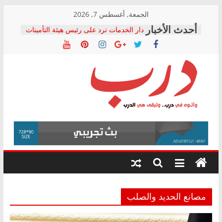
Skip
الجمعة, أغسطس 7, 2026
to
دار الخدمات ترد على رئيس هيئة التأمينات
content
بعد مؤتمره الصحفي: إنكار الأزمة لا ينهي
معاناة أصحاب المعاشات.. ونطالب بكشف
الشركة المنفذة
فرحات سليمان يكتب: القطاع الصحي إلى
أين؟
حزب التحالف الشعبي يطلق لجنة “الحق
درب
في الصحة” بالإسكندرية لرصد الانتهاكات
ودعم المرضى
صور .. اعتماد الرسومات النهائية للقرار
وأتوه
الوزاري لمدينة الصحفيين.. وانتهاء أعمال
في
إنشاء المبنى الإداري
درب..
المجلس القومي لحقوق الإنسان يعلن
وتبقى
متابعة قضية الدكتور محمد زهران.. ويؤكد:
هي
قرينة البراءة وضمانات المحاكمة العادلة
حق أصيل
الدرب
مصانع الحديد والصلب