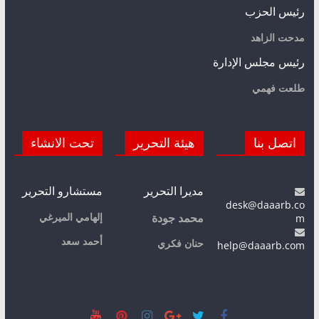
رئيس الحزب
مدحت الزاهد
رئيس مجلس الإدارة
طلعت فهمي
اتصل بنا
هيئة التحرير
تحت الانشاء
مديرا التحرير
مستشارو التحرير
desk@daaarb.co
m
إلهامي الميرغي
محمد جودة
أحمد سعد
حنان فكري
help@daaarb.com