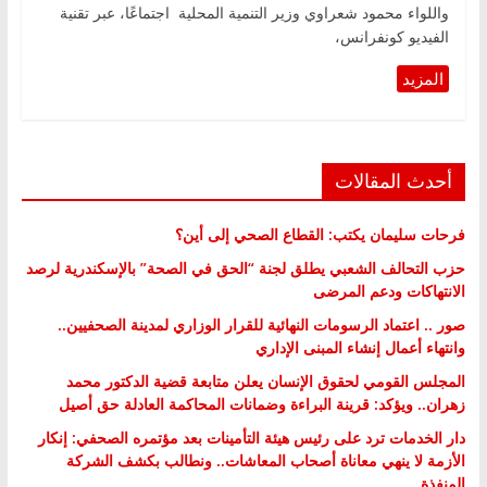
واللواء محمود شعراوي وزير التنمية المحلية اجتماعًا، عبر تقنية
الفيديو كونفرانس،
أحدث المقالات
فرحات سليمان يكتب: القطاع الصحي إلى أين؟
حزب التحالف الشعبي يطلق لجنة “الحق في الصحة” بالإسكندرية لرصد
الانتهاكات ودعم المرضى
صور .. اعتماد الرسومات النهائية للقرار الوزاري لمدينة الصحفيين..
وانتهاء أعمال إنشاء المبنى الإداري
المجلس القومي لحقوق الإنسان يعلن متابعة قضية الدكتور محمد
زهران.. ويؤكد: قرينة البراءة وضمانات المحاكمة العادلة حق أصيل
دار الخدمات ترد على رئيس هيئة التأمينات بعد مؤتمره الصحفي: إنكار
الأزمة لا ينهي معاناة أصحاب المعاشات.. ونطالب بكشف الشركة
المنفذة