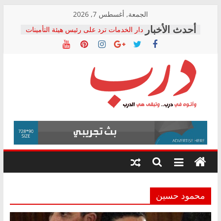
Skip
الجمعة, أغسطس 7, 2026
to
دار الخدمات ترد على رئيس هيئة التأمينات
content
بعد مؤتمره الصحفي: إنكار الأزمة لا ينهي
معاناة أصحاب المعاشات.. ونطالب بكشف
الشركة المنفذة
فرحات سليمان يكتب: القطاع الصحي إلى
أين؟
حزب التحالف الشعبي يطلق لجنة “الحق
درب
في الصحة” بالإسكندرية لرصد الانتهاكات
ودعم المرضى
صور .. اعتماد الرسومات النهائية للقرار
وأتوه
الوزاري لمدينة الصحفيين.. وانتهاء أعمال
في
إنشاء المبنى الإداري
درب..
المجلس القومي لحقوق الإنسان يعلن
وتبقى
متابعة قضية الدكتور محمد زهران.. ويؤكد:
هي
قرينة البراءة وضمانات المحاكمة العادلة
حق أصيل
الدرب
محمود حسين