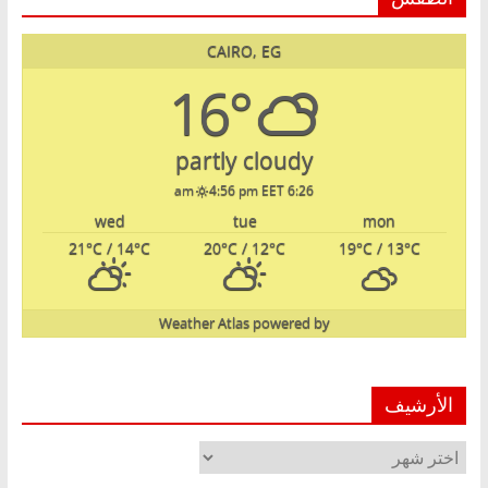
CAIRO, EG
16°
partly cloudy
4:56 pm EET
6:26 am
wed
tue
mon
21
°C
/ 14
°C
20
°C
/ 12
°C
19
°C
/ 13
°C
Weather Atlas
powered by
الأرشيف
الأرشيف