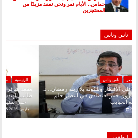
ناس وناس
الرئيسية
مصر
ناس وناس
مقعد شاغر على الإفطار وبلكونة بلا زينة رمضان.. د.
عبدالخالق فاروق خبير اقتصادي في انتظار حلم
الحرية ولمة الحبايب
22 فبراير، 2026
الطقس