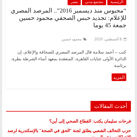
الرئيسية
مجتمع مدني
مصر
“محبوس منذ ديسمبر 2016”.. المرصد المصري
للإعلام: تجديد حبس الصحفي محمود حسين
جمعة 45 يوما
8 أغسطس، 2020
محمود حسين
كتب – أحمد سلامة قال المرصد المصري للصحافة والإعلام، إن
الدائرة الأولى جنايات القاهرة، المنعقدة بمعهد أمناء الشرطة بطرة،
برئاسة
أحدث المقالات
فرحات سليمان يكتب: القطاع الصحي إلى أين؟
حزب التحالف الشعبي يطلق لجنة “الحق في الصحة” بالإسكندرية لرصد
الانتهاكات ودعم المرضى