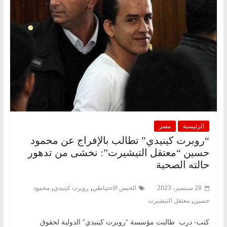
الرئيسية
مصر
“روبرت كينيدي” تطالب بالإفراج عن محمود
حسين “معتقل التيشيرت”: نخشى من تدهور
حالته الصحية
,
,
28 سبتمبر، 2023
الحبس الاحتياطي
روبرت كينيدي
محمود
,
حسين
معتقل التيشيرت
كتب- درب طالبت مؤسسة “روبرت كينيدي” الدولية لحقوق