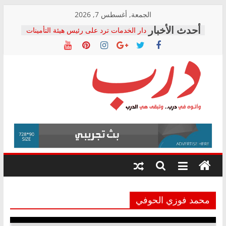
Skip
الجمعة, أغسطس 7, 2026
to
دار الخدمات ترد على رئيس هيئة التأمينات
content
بعد مؤتمره الصحفي: إنكار الأزمة لا ينهي
معاناة أصحاب المعاشات.. ونطالب بكشف
الشركة المنفذة
فرحات سليمان يكتب: القطاع الصحي إلى
أين؟
حزب التحالف الشعبي يطلق لجنة “الحق
درب
في الصحة” بالإسكندرية لرصد الانتهاكات
ودعم المرضى
صور .. اعتماد الرسومات النهائية للقرار
وأتوه
الوزاري لمدينة الصحفيين.. وانتهاء أعمال
في
إنشاء المبنى الإداري
درب..
المجلس القومي لحقوق الإنسان يعلن
وتبقى
متابعة قضية الدكتور محمد زهران.. ويؤكد:
هي
قرينة البراءة وضمانات المحاكمة العادلة
حق أصيل
الدرب
محمد فوزي الحوفي