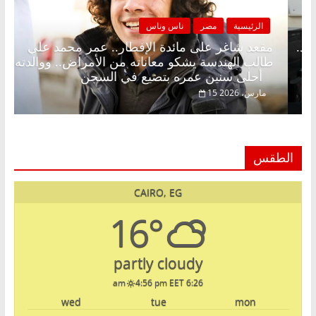
الرئيسية
مصر
ناس وناس
كونة بلا زينة رمضان.. د.
مقعد شاغر على مائدة الإفطار.
صادي في انتظار حلم
طالب الهندسة يشكو معاناته من 
أحلى سنين عمره بتضيع في السجن
15 مارس، 2026
الطقس
CAIRO, EG
16°
partly cloudy
4:56 pm EET
6:26 am
wed
tue
mon