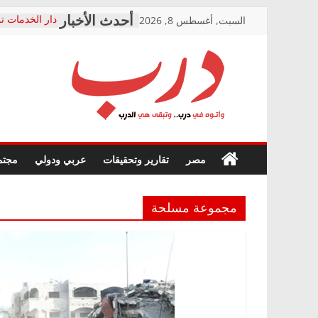
Skip
السبت, أغسطس 8, 2026
دار الخدمات تر
to
بعد مؤتمره الص
معاناة أصحاب
content
الشركة المنفذ
فرحات سليمان
درب
أين؟
حزب التحالف 
في الصحة” بال
وأتوه
ودعم المرضى
صور .. اعتماد 
في
مصر
تقارير وتحقيقات
عربي ودولي
مجتم
الوزاري لمدينة
درب..
إنشاء المبنى ا
وتبقى
المجلس القومي
هي
متابعة قضية ال
مجموعة مسلحة
الدرب
قرينة البراءة 
حق أصيل