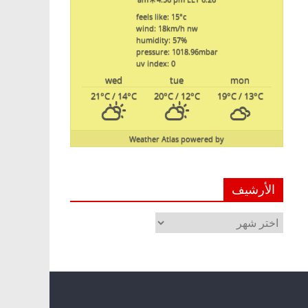
feels like: 15
°c
wind: 18
km/h
nw
humidity: 57
%
pressure: 1018.96
mbar
uv index: 0
wed
tue
mon
21
°C
/ 14
°C
20
°C
/ 12
°C
19
°C
/ 13
°C
Weather Atlas
powered by
الأرشيف
الأرشيف