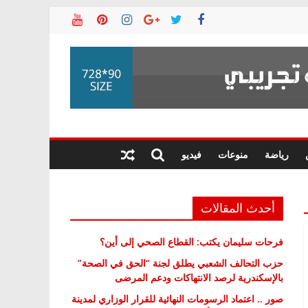
رياضة
منوعات
فيديو
أحدث المقالات
فرحات سليمان يكتب: القطاع الصحي إلى أين؟
حزب التحالف الشعبي يطلق لجنة “الحق في الصحة”
بالإسكندرية لرصد الانتهاكات ودعم المرضى
صور .. اعتماد الرسومات النهائية للقرار الوزاري لمدينة