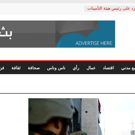
د على رئيس هيئة التأمينات
حفي: إنكار الأزمة لا ينهي
 المعاشات.. ونطالب بكشف
ة
 يكتب: القطاع الصحي إلى
الشعبي يطلق لجنة “الحق
إسكندرية لرصد الانتهاكات
الرسومات النهائية للقرار
ع مدني
اقتصاد
عمال
رأي
ناس وناس
صحافة
ثقافة
فن
 الصحفيين.. وانتهاء أعمال
لإداري
 لحقوق الإنسان يعلن
دكتور محمد زهران.. ويؤكد:
وضمانات المحاكمة العادلة