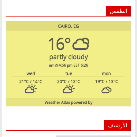
الطقس
CAIRO, EG
16°
partly cloudy
4:56 pm EET
6:26 am
wed
tue
mon
21
°C
/ 14
°C
20
°C
/ 12
°C
19
°C
/ 13
°C
Weather Atlas
powered by
الأرشيف