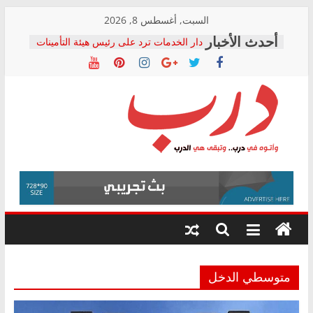
Skip
السبت, أغسطس 8, 2026
to
دار الخدمات ترد على رئيس هيئة التأمينات
content
بعد مؤتمره الصحفي: إنكار الأزمة لا ينهي
معاناة أصحاب المعاشات.. ونطالب بكشف
الشركة المنفذة
فرحات سليمان يكتب: القطاع الصحي إلى
أين؟
حزب التحالف الشعبي يطلق لجنة “الحق
درب
في الصحة” بالإسكندرية لرصد الانتهاكات
ودعم المرضى
صور .. اعتماد الرسومات النهائية للقرار
وأتوه
الوزاري لمدينة الصحفيين.. وانتهاء أعمال
في
إنشاء المبنى الإداري
درب..
المجلس القومي لحقوق الإنسان يعلن
وتبقى
متابعة قضية الدكتور محمد زهران.. ويؤكد:
هي
قرينة البراءة وضمانات المحاكمة العادلة
حق أصيل
الدرب
متوسطي الدخل