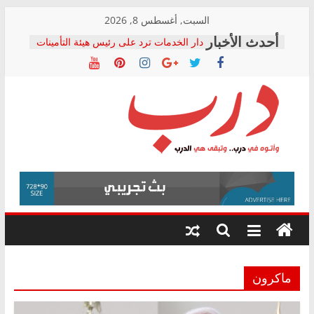
Skip
السبت, أغسطس 8, 2026
to
دار الخدمات ترد على رئيس هيئة التأمينات
content
بعد مؤتمره الصحفي: إنكار الأزمة لا ينهي
معاناة أصحاب المعاشات.. ونطالب بكشف
الشركة المنفذة
فرحات سليمان يكتب: القطاع الصحي إلى
أين؟
حزب التحالف الشعبي يطلق لجنة “الحق
درب
في الصحة” بالإسكندرية لرصد الانتهاكات
ودعم المرضى
صور .. اعتماد الرسومات النهائية للقرار
وأتوه
الوزاري لمدينة الصحفيين.. وانتهاء أعمال
في
إنشاء المبنى الإداري
درب..
المجلس القومي لحقوق الإنسان يعلن
وتبقى
متابعة قضية الدكتور محمد زهران.. ويؤكد:
هي
قرينة البراءة وضمانات المحاكمة العادلة
حق أصيل
الدرب
ماكرون