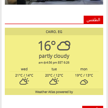
الطقس
CAIRO, EG
16°
partly cloudy
4:56 pm EET
6:26 am
wed
tue
mon
21
°C
/ 14
°C
20
°C
/ 12
°C
19
°C
/ 13
°C
Weather Atlas
powered by