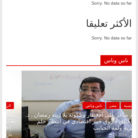
Sorry. No data so far.
الأكثر تعليقا
Sorry. No data so far.
ناس وناس
الرئيسية
مصر
ناس وناس
مقعد شاغر على الإفطار وبلكونة بلا زينة رمضان.. د.
عبدالخالق فاروق خبير اقتصادي في انتظار حلم
الحرية ولمة الحبايب
22 فبراير، 2026