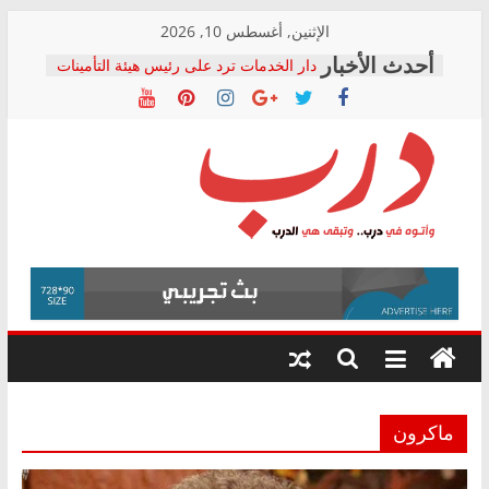
Skip
الإثنين, أغسطس 10, 2026
to
دار الخدمات ترد على رئيس هيئة التأمينات
content
بعد مؤتمره الصحفي: إنكار الأزمة لا ينهي
معاناة أصحاب المعاشات.. ونطالب بكشف
الشركة المنفذة
فرحات سليمان يكتب: القطاع الصحي إلى
أين؟
حزب التحالف الشعبي يطلق لجنة “الحق
درب
في الصحة” بالإسكندرية لرصد الانتهاكات
ودعم المرضى
صور .. اعتماد الرسومات النهائية للقرار
وأتوه
الوزاري لمدينة الصحفيين.. وانتهاء أعمال
في
إنشاء المبنى الإداري
درب..
المجلس القومي لحقوق الإنسان يعلن
وتبقى
متابعة قضية الدكتور محمد زهران.. ويؤكد:
هي
قرينة البراءة وضمانات المحاكمة العادلة
حق أصيل
الدرب
ماكرون