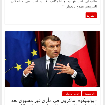
قالت لي أكتب. قولت : ما انا بكاتب . قالت أكتب . في الاثناء كان
الدرويش يصدح بالجوار : ”
الرئيسية
عربي ودولي
«بوليتيكو»: ماكرون في مأزق غير مسبوق بعد