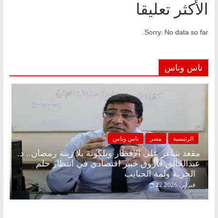
الأكثر تعليقا
Sorry. No data so far.
ناس وناس
الرئيسية
مصر
ناس وناس
مقعد شاغر على الإفطار وبلكونة بلا زينة رمضان.. د.
عبدالخالق فاروق خبير اقتصادي في انتظار حلم
الحرية ولمة الحبايب
22 فبراير، 2026