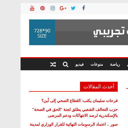
رياضة
منوعات
فيديو
أحدث المقالات
فرحات سليمان يكتب: القطاع الصحي إلى أين؟
حزب التحالف الشعبي يطلق لجنة “الحق في الصحة”
بالإسكندرية لرصد الانتهاكات ودعم المرضى
صور .. اعتماد الرسومات النهائية للقرار الوزاري لمدينة