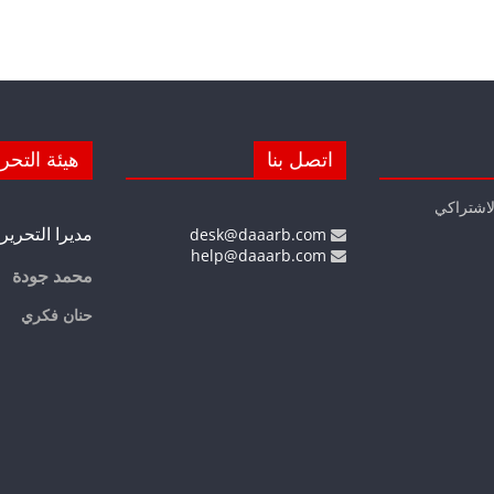
اتصل بنا
هيئة التحر
لاشتراكي
مديرا التحرير
desk@daaarb.com
help@daaarb.com
محمد جودة
حنان فكري