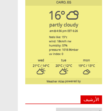
CAIRO, EG
16°
partly cloudy
4:56 pm EET
6:26 am
feels like: 15
°c
wind: 18
km/h
nw
humidity: 57
%
pressure: 1018.96
mbar
uv index: 0
wed
tue
mon
21
°C
/ 14
°C
20
°C
/ 12
°C
19
°C
/ 13
°C
Weather Atlas
powered by
الأرشيف
الأرشيف