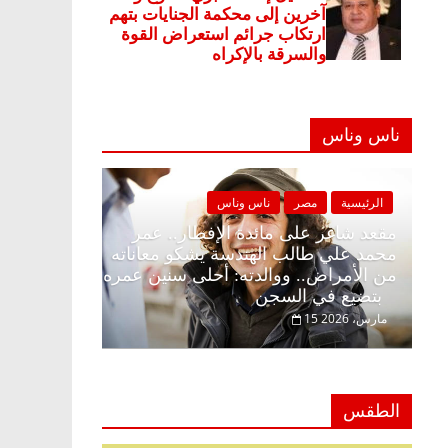
ناس وناس
 وناس
الرئيسية
مصر
ناس وناس
ار وبلكونة بلا زينة
مقعد شاغر على مائدة الإفطار.. عمر
ق فاروق خبير
محمد علي طالب الهندسة يشكو معاناته
حلم الحرية ولمة
من الأمراض.. ووالدته: أحلى سنين عمر
بتضيع في السجن
15 مارس، 2026
الطقس