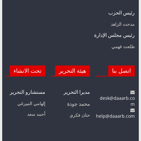
رئيس الحزب
مدحت الزاهد
رئيس مجلس الإدارة
طلعت فهمي
اتصل بنا
هيئة التحرير
تحت الانشاء
مديرا التحرير
مستشارو التحرير
desk@daaarb.co
m
إلهامي الميرغي
محمد جودة
أحمد سعد
حنان فكري
help@daaarb.com