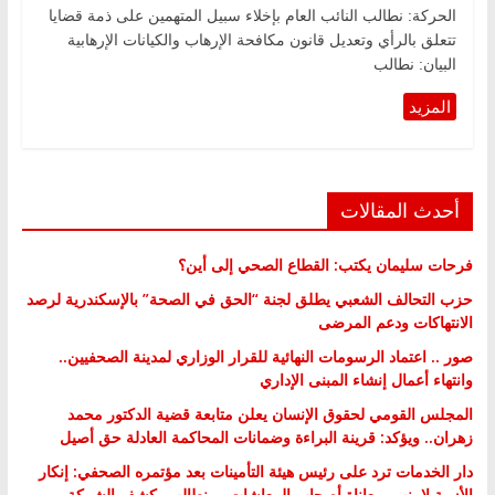
الحركة: نطالب النائب العام بإخلاء سبيل المتهمين على ذمة قضايا
تتعلق بالرأي وتعديل قانون مكافحة الإرهاب والكيانات الإرهابية
البيان: نطالب
أحدث المقالات
فرحات سليمان يكتب: القطاع الصحي إلى أين؟
حزب التحالف الشعبي يطلق لجنة “الحق في الصحة” بالإسكندرية لرصد
الانتهاكات ودعم المرضى
صور .. اعتماد الرسومات النهائية للقرار الوزاري لمدينة الصحفيين..
وانتهاء أعمال إنشاء المبنى الإداري
المجلس القومي لحقوق الإنسان يعلن متابعة قضية الدكتور محمد
زهران.. ويؤكد: قرينة البراءة وضمانات المحاكمة العادلة حق أصيل
دار الخدمات ترد على رئيس هيئة التأمينات بعد مؤتمره الصحفي: إنكار
الأزمة لا ينهي معاناة أصحاب المعاشات.. ونطالب بكشف الشركة