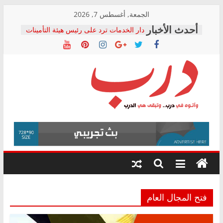
Skip
الجمعة, أغسطس 7, 2026
to
دار الخدمات ترد على رئيس هيئة التأمينات
content
بعد مؤتمره الصحفي: إنكار الأزمة لا ينهي
معاناة أصحاب المعاشات.. ونطالب بكشف
الشركة المنفذة
فرحات سليمان يكتب: القطاع الصحي إلى
أين؟
حزب التحالف الشعبي يطلق لجنة “الحق
درب
في الصحة” بالإسكندرية لرصد الانتهاكات
ودعم المرضى
صور .. اعتماد الرسومات النهائية للقرار
وأتوه
الوزاري لمدينة الصحفيين.. وانتهاء أعمال
في
إنشاء المبنى الإداري
درب..
المجلس القومي لحقوق الإنسان يعلن
وتبقى
متابعة قضية الدكتور محمد زهران.. ويؤكد:
هي
قرينة البراءة وضمانات المحاكمة العادلة
حق أصيل
الدرب
فتح المجال العام