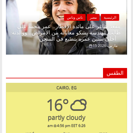
الرئيسية
مصر
ناس وناس
ونة بلا زينة رمضان.. د.
مقعد شاغر على مائدة الإفطار..
ادي في انتظار حلم
طالب الهندسة يشكو معاناته من ا
أحلى سنين عمره بتضيع في السجن
15 مارس، 2026
الطقس
CAIRO, EG
16°
partly cloudy
4:56 pm EET
6:26 am