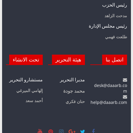
رئيس الحزب
مدحت الزاهد
رئيس مجلس الإدارة
طلعت فهمي
اتصل بنا
هيئة التحرير
تحت الانشاء
مديرا التحرير
مستشارو التحرير
desk@daaarb.co
m
إلهامي الميرغي
محمد جودة
أحمد سعد
حنان فكري
help@daaarb.com