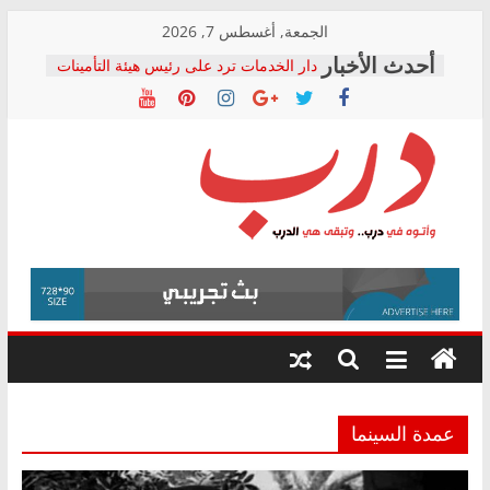
Skip
الجمعة, أغسطس 7, 2026
to
دار الخدمات ترد على رئيس هيئة التأمينات
content
بعد مؤتمره الصحفي: إنكار الأزمة لا ينهي
معاناة أصحاب المعاشات.. ونطالب بكشف
الشركة المنفذة
فرحات سليمان يكتب: القطاع الصحي إلى
أين؟
حزب التحالف الشعبي يطلق لجنة “الحق
درب
في الصحة” بالإسكندرية لرصد الانتهاكات
ودعم المرضى
صور .. اعتماد الرسومات النهائية للقرار
وأتوه
الوزاري لمدينة الصحفيين.. وانتهاء أعمال
في
إنشاء المبنى الإداري
درب..
المجلس القومي لحقوق الإنسان يعلن
وتبقى
متابعة قضية الدكتور محمد زهران.. ويؤكد:
هي
قرينة البراءة وضمانات المحاكمة العادلة
حق أصيل
الدرب
عمدة السينما