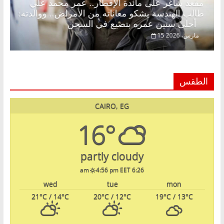
ضان.. د.
مقعد شاغر على مائدة الإفطار.. عمر محمد علي
لم
طالب الهندسة يشكو معاناته من الأمراض.. ووالدت
أحلى سنين عمره بتضيع في السجن
15 مارس، 2026
الطقس
CAIRO, EG
16°
partly cloudy
4:56 pm EET
6:26 am
wed
tue
mon
21
°C
/ 14
°C
20
°C
/ 12
°C
19
°C
/ 13
°C