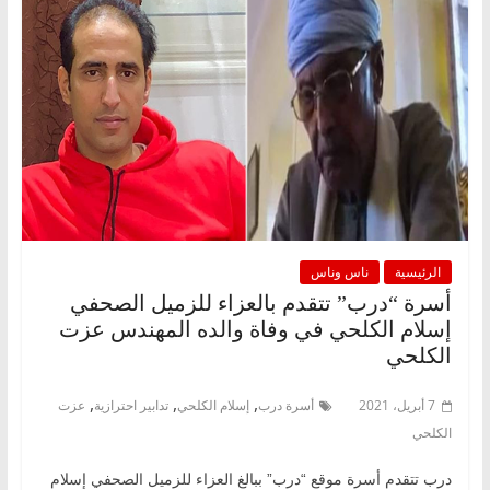
الرئيسية
ناس وناس
أسرة “درب” تتقدم بالعزاء للزميل الصحفي
إسلام الكلحي في وفاة والده المهندس عزت
الكلحي
,
,
,
7 أبريل، 2021
أسرة درب
إسلام الكلحي
تدابير احترازية
عزت
الكلحي
درب تتقدم أسرة موقع “درب” ببالغ العزاء للزميل الصحفي إسلام