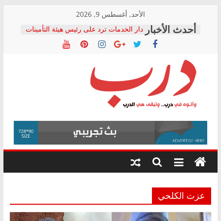
Skip
الأحد, أغسطس 9, 2026
to
دار الخدمات ترد على رئيس هيئة التأمينات
content
بعد مؤتمره الصحفي: إنكار الأزمة لا ينهي
معاناة أصحاب المعاشات.. ونطالب بكشف
الشركة المنفذة
فرحات سليمان يكتب: القطاع الصحي إلى
أين؟
حزب التحالف الشعبي يطلق لجنة “الحق
درب
في الصحة” بالإسكندرية لرصد الانتهاكات
ودعم المرضى
صور .. اعتماد الرسومات النهائية للقرار
وأتوه
الوزاري لمدينة الصحفيين.. وانتهاء أعمال
في
إنشاء المبنى الإداري
درب..
المجلس القومي لحقوق الإنسان يعلن
وتبقى
متابعة قضية الدكتور محمد زهران.. ويؤكد:
هي
قرينة البراءة وضمانات المحاكمة العادلة
حق أصيل
الدرب
عزت الكلحي