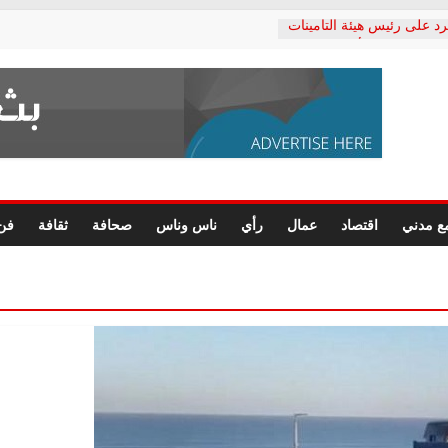
رد على رئيس هيئة التأمينات
حفي: إنكار الأزمة لا ينهي
 المعاشات.. ونطالب بكشف
ة
 يكتب: القطاع الصحي إلى
الشعبي يطلق لجنة “الحق
إسكندرية لرصد الانتهاكات
الرسومات النهائية للقرار
ع مدني
اقتصاد
عمال
رأي
ناس وناس
صحافة
ثقافة
فن
 الصحفيين.. وانتهاء أعمال
لإداري
ي لحقوق الإنسان يعلن
لدكتور محمد زهران.. ويؤكد:
وضمانات المحاكمة العادلة