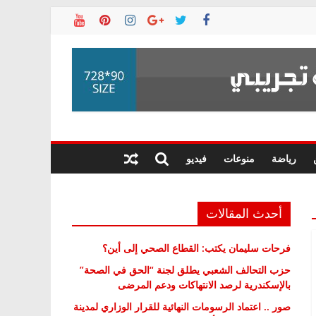
رياضة
منوعات
فيديو
أحدث المقالات
فرحات سليمان يكتب: القطاع الصحي إلى أين؟
حزب التحالف الشعبي يطلق لجنة “الحق في الصحة”
بالإسكندرية لرصد الانتهاكات ودعم المرضى
صور .. اعتماد الرسومات النهائية للقرار الوزاري لمدينة