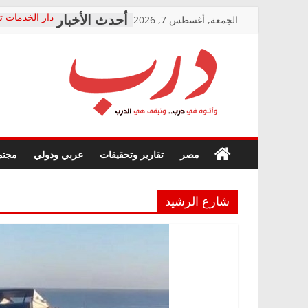
Skip
الجمعة, أغسطس 7, 2026
دار الخدمات ت
to
بعد مؤتمره الص
معاناة أصحاب
content
الشركة المنفذ
فرحات سليمان
درب
أين؟
حزب التحالف 
في الصحة” بال
وأتوه
ودعم المرضى
صور .. اعتماد 
في
مصر
تقارير وتحقيقات
عربي ودولي
مجتم
الوزاري لمدينة
درب..
إنشاء المبنى ا
وتبقى
المجلس القوم
هي
متابعة قضية ا
شارع الرشيد
الدرب
قرينة البراءة 
حق أصيل