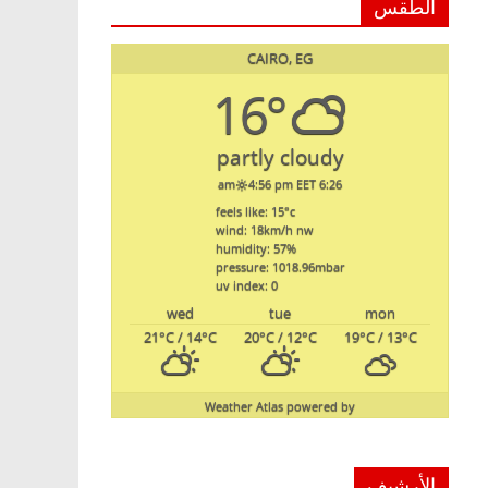
الطقس
CAIRO, EG
16°
partly cloudy
4:56 pm EET
6:26 am
feels like: 15
°c
wind: 18
km/h
nw
humidity: 57
%
pressure: 1018.96
mbar
uv index: 0
wed
tue
mon
21
°C
/ 14
°C
20
°C
/ 12
°C
19
°C
/ 13
°C
Weather Atlas
powered by
الأرشيف