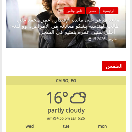
الرئيسية
مصر
ناس وناس
زينة رمضان.. د.
مقعد شاغر على مائدة الإفطار.. عمر مح
نتظار حلم
طالب الهندسة يشكو معاناته من الأمراض..
أحلى سنين عمره بتضيع في السجن
15 مارس، 2026
الطقس
CAIRO, EG
16°
partly cloudy
4:56 pm EET
6:26 am
wed
tue
mon