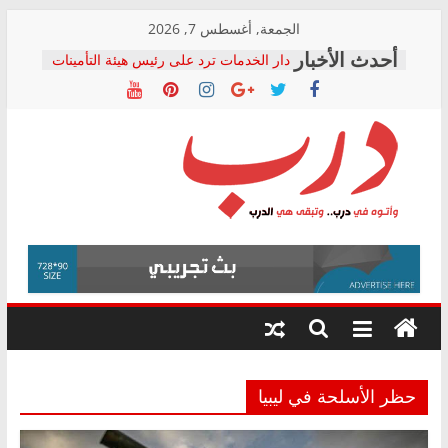
Skip
الجمعة, أغسطس 7, 2026
to
دار الخدمات ترد على رئيس هيئة التأمينات
content
بعد مؤتمره الصحفي: إنكار الأزمة لا ينهي
معاناة أصحاب المعاشات.. ونطالب بكشف
الشركة المنفذة
فرحات سليمان يكتب: القطاع الصحي إلى
أين؟
حزب التحالف الشعبي يطلق لجنة “الحق
درب
في الصحة” بالإسكندرية لرصد الانتهاكات
ودعم المرضى
صور .. اعتماد الرسومات النهائية للقرار
وأتوه
الوزاري لمدينة الصحفيين.. وانتهاء أعمال
في
إنشاء المبنى الإداري
درب..
المجلس القومي لحقوق الإنسان يعلن
وتبقى
متابعة قضية الدكتور محمد زهران.. ويؤكد:
هي
قرينة البراءة وضمانات المحاكمة العادلة
حق أصيل
الدرب
حظر الأسلحة في ليبيا