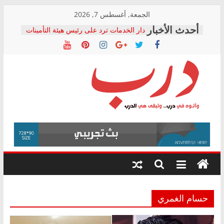
Skip
الجمعة, أغسطس 7, 2026
to
دار الخدمات ترد على رئيس هيئة التأمينات
content
بعد مؤتمره الصحفي: إنكار الأزمة لا ينهي
معاناة أصحاب المعاشات.. ونطالب بكشف
الشركة المنفذة
فرحات سليمان يكتب: القطاع الصحي إلى
أين؟
حزب التحالف الشعبي يطلق لجنة “الحق
درب
في الصحة” بالإسكندرية لرصد الانتهاكات
ودعم المرضى
صور .. اعتماد الرسومات النهائية للقرار
وأتوه
الوزاري لمدينة الصحفيين.. وانتهاء أعمال
في
إنشاء المبنى الإداري
درب..
المجلس القومي لحقوق الإنسان يعلن
وتبقى
متابعة قضية الدكتور محمد زهران.. ويؤكد:
هي
قرينة البراءة وضمانات المحاكمة العادلة
حق أصيل
الدرب
حسام الغمري