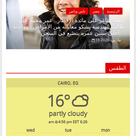
الرئيسية
مصر
ناس وناس
زينة رمضان.. د.
مقعد شاغر على مائدة الإفطار.. عمر مح
نتظار حلم
طالب الهندسة يشكو معاناته من الأمراض..
أحلى سنين عمره بتضيع في السجن
15 مارس، 2026
الطقس
CAIRO, EG
16°
partly cloudy
4:56 pm EET
6:26 am
wed
tue
mon