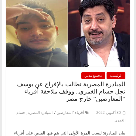
الرئيسية
مجتمع مدني
المبادرة المصرية تطالب بالإفراج عن يوسف
نجل حسام الغمري.. ووقف ملاحقة أقرباء
“المعارضين” خارج مصر
,
,
30 أكتوبر، 2022
أقرباء "المعارضين"
المبادرة المصرية
حسام
الغمري
بيان المبادرة: ليست المرة الأولى التي يتم فيها القبض على أقرباء