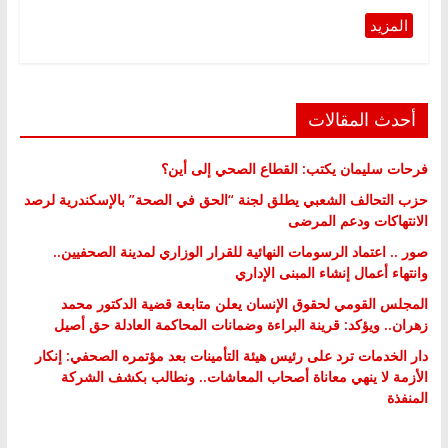
أحدث المقالات
فرحات سليمان يكتب: القطاع الصحي إلى أين؟
حزب التحالف الشعبي يطلق لجنة “الحق في الصحة” بالإسكندرية لرصد
الانتهاكات ودعم المرضى
صور .. اعتماد الرسومات النهائية للقرار الوزاري لمدينة الصحفيين..
وانتهاء أعمال إنشاء المبنى الإداري
المجلس القومي لحقوق الإنسان يعلن متابعة قضية الدكتور محمد
زهران.. ويؤكد: قرينة البراءة وضمانات المحاكمة العادلة حق أصيل
دار الخدمات ترد على رئيس هيئة التأمينات بعد مؤتمره الصحفي: إنكار
الأزمة لا ينهي معاناة أصحاب المعاشات.. ونطالب بكشف الشركة
المنفذة