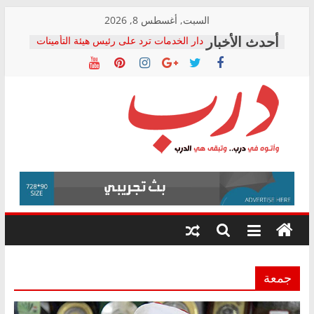
Skip
السبت, أغسطس 8, 2026
to
دار الخدمات ترد على رئيس هيئة التأمينات
content
بعد مؤتمره الصحفي: إنكار الأزمة لا ينهي
معاناة أصحاب المعاشات.. ونطالب بكشف
الشركة المنفذة
فرحات سليمان يكتب: القطاع الصحي إلى
أين؟
حزب التحالف الشعبي يطلق لجنة “الحق
درب
في الصحة” بالإسكندرية لرصد الانتهاكات
ودعم المرضى
صور .. اعتماد الرسومات النهائية للقرار
وأتوه
الوزاري لمدينة الصحفيين.. وانتهاء أعمال
في
إنشاء المبنى الإداري
درب..
المجلس القومي لحقوق الإنسان يعلن
وتبقى
متابعة قضية الدكتور محمد زهران.. ويؤكد:
هي
قرينة البراءة وضمانات المحاكمة العادلة
حق أصيل
الدرب
جمعة