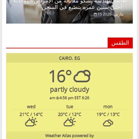
طالب الهندسة يشكو معاناته من الأمراض.. ووالدته:
أحلى سنين عمره بتضيع في السجن
15 مارس، 2026
الطقس
CAIRO, EG
16°
partly cloudy
4:56 pm EET
6:26 am
wed
tue
mon
21
°C
/ 14
°C
20
°C
/ 12
°C
19
°C
/ 13
°C
Weather Atlas
powered by