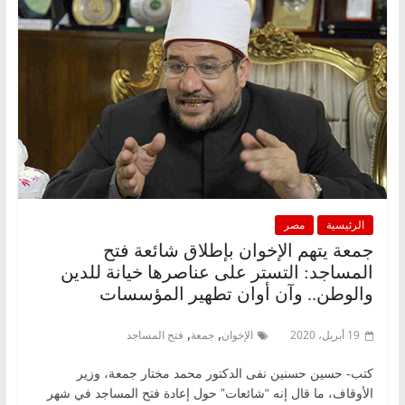
الرئيسية
مصر
جمعة يتهم الإخوان بإطلاق شائعة فتح
المساجد: التستر على عناصرها خيانة للدين
والوطن.. وآن أوان تطهير المؤسسات
,
,
19 أبريل، 2020
الإخوان
جمعة
فتح المساجد
كتب- حسين حسنين نفى الدكتور محمد مختار جمعة، وزير
الأوقاف، ما قال إنه “شائعات” حول إعادة فتح المساجد في شهر