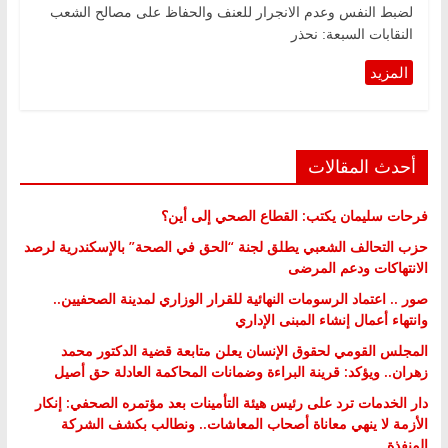
لضبط النفس وعدم الانجرار للعنف والحفاظ على مصالح الشعب
النقابات السبعة: نحذر
أحدث المقالات
فرحات سليمان يكتب: القطاع الصحي إلى أين؟
حزب التحالف الشعبي يطلق لجنة “الحق في الصحة” بالإسكندرية لرصد
الانتهاكات ودعم المرضى
صور .. اعتماد الرسومات النهائية للقرار الوزاري لمدينة الصحفيين..
وانتهاء أعمال إنشاء المبنى الإداري
المجلس القومي لحقوق الإنسان يعلن متابعة قضية الدكتور محمد
زهران.. ويؤكد: قرينة البراءة وضمانات المحاكمة العادلة حق أصيل
دار الخدمات ترد على رئيس هيئة التأمينات بعد مؤتمره الصحفي: إنكار
الأزمة لا ينهي معاناة أصحاب المعاشات.. ونطالب بكشف الشركة
المنفذة