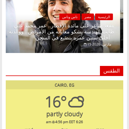
الرئيسية
مصر
ناس وناس
 بلا زينة رمضان.. د.
مقعد شاغر على مائدة الإفطار.. ع
ي في انتظار حلم
طالب الهندسة يشكو معاناته من الأم
أحلى سنين عمره بتضيع في السجن
15 مارس، 2026
الطقس
CAIRO, EG
16°
partly cloudy
4:56 pm EET
6:26 am