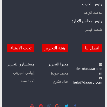
رئيس الحزب
مدحت الزاهد
رئيس مجلس الإدارة
طلعت فهمي
اتصل بنا
هيئة التحرير
تحت الانشاء
مديرا التحرير
مستشارو التحرير
desk@daaarb.co
m
إلهامي الميرغي
محمد جودة
أحمد سعد
حنان فكري
help@daaarb.com