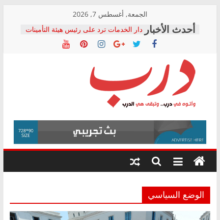
Skip
الجمعة, أغسطس 7, 2026
to
دار الخدمات ترد على رئيس هيئة التأمينات
content
بعد مؤتمره الصحفي: إنكار الأزمة لا ينهي
معاناة أصحاب المعاشات.. ونطالب بكشف
الشركة المنفذة
فرحات سليمان يكتب: القطاع الصحي إلى
أين؟
حزب التحالف الشعبي يطلق لجنة “الحق
درب
في الصحة” بالإسكندرية لرصد الانتهاكات
ودعم المرضى
صور .. اعتماد الرسومات النهائية للقرار
وأتوه
الوزاري لمدينة الصحفيين.. وانتهاء أعمال
في
إنشاء المبنى الإداري
درب..
المجلس القومي لحقوق الإنسان يعلن
وتبقى
متابعة قضية الدكتور محمد زهران.. ويؤكد:
هي
قرينة البراءة وضمانات المحاكمة العادلة
حق أصيل
الدرب
الوضع السياسي