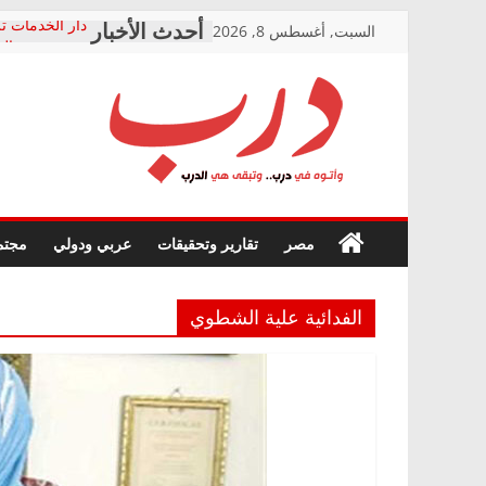
Skip
السبت, أغسطس 8, 2026
دار الخدمات تر
to
بعد مؤتمره الص
معاناة أصحاب
content
الشركة المنفذ
فرحات سليمان
درب
أين؟
حزب التحالف 
في الصحة” بال
وأتوه
ودعم المرضى
صور .. اعتماد 
في
مصر
تقارير وتحقيقات
عربي ودولي
مجتم
الوزاري لمدينة
درب..
إنشاء المبنى ا
وتبقى
المجلس القومي
هي
متابعة قضية ال
الفدائية علية الشطوي
الدرب
قرينة البراءة 
حق أصيل