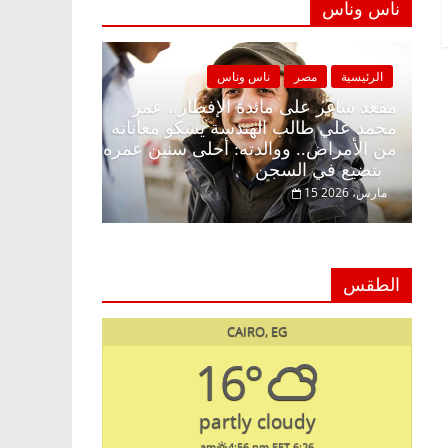
ناس وناس
الرئيسية
مصر
ناس وناس
الرئيسية
ا زينة
مقعد شاغر على مائدة الإفطار.. عمر
محمد علي طالب الهندسة يشكو معاناته
د. عبدالخ
لمة
من الأمراض.. ووالدته: أحلى سنين عمره
يحتفل بذك
بتضيع في السجن
السبعين (بروفايل)
15 مارس، 2026
26 يناير، 2026
الطقس
CAIRO, EG
16°
partly cloudy
4:56 pm EET
6:26 am