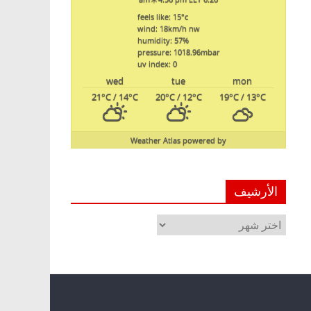
feels like: 15
°c
wind: 18
km/h
nw
humidity: 57
%
pressure: 1018.96
mbar
uv index: 0
wed
tue
mon
21
°C
/ 14
°C
20
°C
/ 12
°C
19
°C
/ 13
°C
Weather Atlas
powered by
الأرشيف
الأرشيف