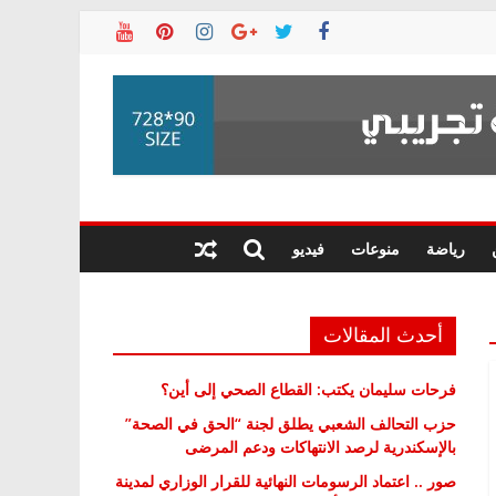
رياضة
منوعات
فيديو
أحدث المقالات
فرحات سليمان يكتب: القطاع الصحي إلى أين؟
حزب التحالف الشعبي يطلق لجنة “الحق في الصحة”
بالإسكندرية لرصد الانتهاكات ودعم المرضى
صور .. اعتماد الرسومات النهائية للقرار الوزاري لمدينة