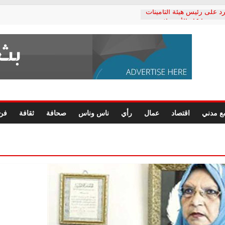
د على رئيس هيئة التأمينات
حفي: إنكار الأزمة لا ينهي
 المعاشات.. ونطالب بكشف
ة
 يكتب: القطاع الصحي إلى
الشعبي يطلق لجنة “الحق
إسكندرية لرصد الانتهاكات
الرسومات النهائية للقرار
ع مدني
اقتصاد
عمال
رأي
ناس وناس
صحافة
ثقافة
فن
 الصحفيين.. وانتهاء أعمال
لإداري
 لحقوق الإنسان يعلن
دكتور محمد زهران.. ويؤكد:
وضمانات المحاكمة العادلة