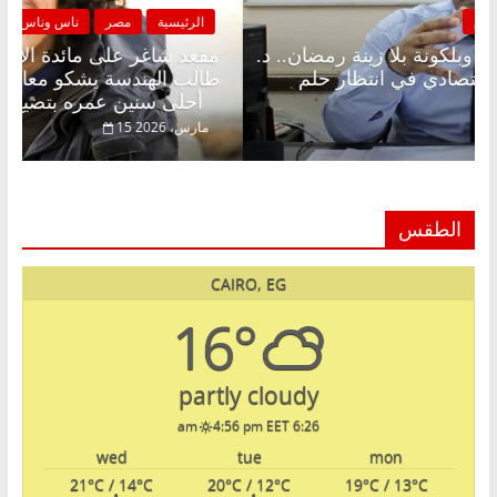
الرئيسية
مصر
ناس وناس
ا
مقعد شاغر على الإفطار وبلكونة بلا زينة رمضان.. د.
مق
عبدالخالق فاروق خبير اقتصادي في انتظار حلم
طا
الحرية ولمة الحبايب
أحلى سنين عمره بتضيع في السجن
22 فبراير، 2026
15
الطقس
CAIRO, EG
16°
partly cloudy
4:56 pm EET
6:26 am
wed
tue
mon
21
°C
/ 14
°C
20
°C
/ 12
°C
19
°C
/ 13
°C