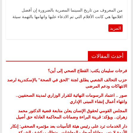
من المعروف من تاريخ السينما المصرية بالضرورة إن أفضل
افلامها هي كانت الأفلام التي تم الادعاء عليها واتهامها بالتهمة سيئة
أحدث المقالات
فرحات سليمان يكتب: القطاع الصحي إلى أين؟
حزب التحالف الشعبي يطلق لجنة “الحق في الصحة” بالإسكندرية لرصد
الانتهاكات ودعم المرضى
صور .. اعتماد الرسومات النهائية للقرار الوزاري لمدينة الصحفيين..
وانتهاء أعمال إنشاء المبنى الإداري
المجلس القومي لحقوق الإنسان يعلن متابعة قضية الدكتور محمد
زهران.. ويؤكد: قرينة البراءة وضمانات المحاكمة العادلة حق أصيل
دار الخدمات ترد على رئيس هيئة التأمينات بعد مؤتمره الصحفي: إنكار
الأزمة لا ينهي معاناة أصحاب المعاشات.. ونطالب بكشف الشركة