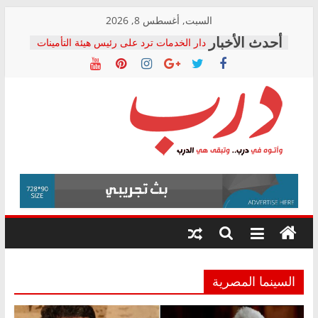
Skip
السبت, أغسطس 8, 2026
to
دار الخدمات ترد على رئيس هيئة التأمينات
content
بعد مؤتمره الصحفي: إنكار الأزمة لا ينهي
معاناة أصحاب المعاشات.. ونطالب بكشف
الشركة المنفذة
فرحات سليمان يكتب: القطاع الصحي إلى
أين؟
حزب التحالف الشعبي يطلق لجنة “الحق
درب
في الصحة” بالإسكندرية لرصد الانتهاكات
ودعم المرضى
صور .. اعتماد الرسومات النهائية للقرار
وأتوه
الوزاري لمدينة الصحفيين.. وانتهاء أعمال
في
إنشاء المبنى الإداري
درب..
المجلس القومي لحقوق الإنسان يعلن
وتبقى
متابعة قضية الدكتور محمد زهران.. ويؤكد:
هي
قرينة البراءة وضمانات المحاكمة العادلة
حق أصيل
الدرب
السينما المصرية