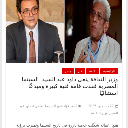
الرئيسية
ثقافة
فن
مصر
وزير الثقافة ينعى داود عبد السيد: السينما
المصرية فقدت قامة فنية كبيرة ومبدعًا
استثنائيًا
,
,
27 ديسمبر، 2025
أحمد فؤاد هنو
السينما المصرية
داود عبد
,
السيد
وزير الثقافة
هنو: أعماله شكّلت علامة بارزة في تاريخ السينما وتميزت برؤية