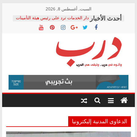
Skip
السبت, أغسطس 8, 2026
to
دار الخدمات ترد على رئيس هيئة التأمينات
content
بعد مؤتمره الصحفي: إنكار الأزمة لا ينهي
معاناة أصحاب المعاشات.. ونطالب بكشف
الشركة المنفذة
فرحات سليمان يكتب: القطاع الصحي إلى
أين؟
حزب التحالف الشعبي يطلق لجنة “الحق
درب
في الصحة” بالإسكندرية لرصد الانتهاكات
ودعم المرضى
صور .. اعتماد الرسومات النهائية للقرار
وأتوه
الوزاري لمدينة الصحفيين.. وانتهاء أعمال
في
إنشاء المبنى الإداري
درب..
المجلس القومي لحقوق الإنسان يعلن
وتبقى
متابعة قضية الدكتور محمد زهران.. ويؤكد:
هي
قرينة البراءة وضمانات المحاكمة العادلة
حق أصيل
الدرب
الدعاوى المدنية إليكترونيا