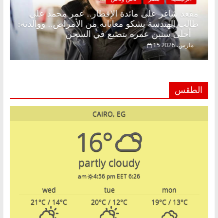
د.
مقعد شاغر على مائدة الإفطار.. عمر محمد علي
طالب الهندسة يشكو معاناته من الأمراض.. ووالدته:
أحلى سنين عمره بتضيع في السجن
15 مارس، 2026
الطقس
CAIRO, EG
16°
partly cloudy
4:56 pm EET
6:26 am
wed
tue
mon
21
°C
/ 14
°C
20
°C
/ 12
°C
19
°C
/ 13
°C