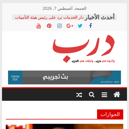
Skip
الجمعة, أغسطس 7, 2026
to
دار الخدمات ترد على رئيس هيئة التأمينات
content
بعد مؤتمره الصحفي: إنكار الأزمة لا ينهي
معاناة أصحاب المعاشات.. ونطالب بكشف
الشركة المنفذة
فرحات سليمان يكتب: القطاع الصحي إلى
أين؟
حزب التحالف الشعبي يطلق لجنة “الحق
درب
في الصحة” بالإسكندرية لرصد الانتهاكات
ودعم المرضى
صور .. اعتماد الرسومات النهائية للقرار
وأتوه
الوزاري لمدينة الصحفيين.. وانتهاء أعمال
في
إنشاء المبنى الإداري
درب..
المجلس القومي لحقوق الإنسان يعلن
وتبقى
متابعة قضية الدكتور محمد زهران.. ويؤكد:
هي
قرينة البراءة وضمانات المحاكمة العادلة
حق أصيل
الدرب
الجوازات