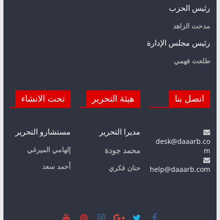
رئيس الحزب
مدحت الزاهد
رئيس مجلس الإدارة
طلعت فهمي
اتصل بنا
هيئة التحرير
تحت الانشاء
مديرا التحرير
مستشارو التحرير
desk@daaarb.co
m
إلهامي الميرغي
محمد جودة
أحمد سعد
حنان فكري
help@daaarb.com