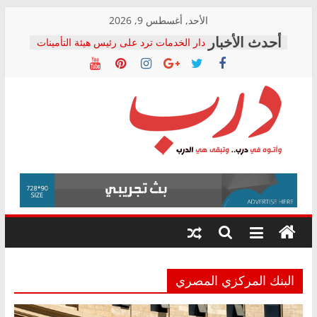
Skip
الأحد, أغسطس 9, 2026
to
دار الخدمات ترد على رئيس هيئة التأمينات
content
بعد مؤتمره الصحفي: إنكار الأزمة لا ينهي
معاناة أصحاب المعاشات.. ونطالب بكشف
الشركة المنفذة
فرحات سليمان يكتب: القطاع الصحي إلى
أين؟
حزب التحالف الشعبي يطلق لجنة “الحق
درب
في الصحة” بالإسكندرية لرصد الانتهاكات
ودعم المرضى
صور .. اعتماد الرسومات النهائية للقرار
وأتوه
الوزاري لمدينة الصحفيين.. وانتهاء أعمال
في
إنشاء المبنى الإداري
درب..
المجلس القومي لحقوق الإنسان يعلن
وتبقى
متابعة قضية الدكتور محمد زهران.. ويؤكد:
هي
قرينة البراءة وضمانات المحاكمة العادلة
حق أصيل
الدرب
البنك المركزي المصري