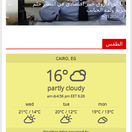
عبدالخالق فاروق خبير اقتصادي في انتظار حلم
الحرية ولمة الحبايب
22 فبراير، 2026
الطقس
CAIRO, EG
16°
partly cloudy
4:56 pm EET
6:26 am
wed
tue
mon
21
°C
/ 14
°C
20
°C
/ 12
°C
19
°C
/ 13
°C
Weather Atlas
powered by