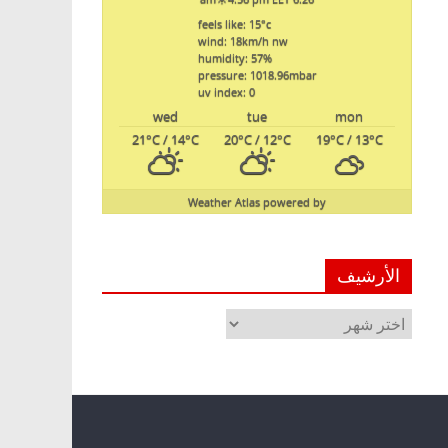
feels like: 15
°c
wind: 18
km/h
nw
humidity: 57
%
pressure: 1018.96
mbar
uv index: 0
wed
tue
mon
21
°C
/ 14
°C
20
°C
/ 12
°C
19
°C
/ 13
°C
Weather Atlas
powered by
الأرشيف
الأرشيف