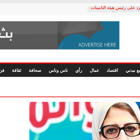
د على رئيس هيئة التأمينات
حفي: إنكار الأزمة لا ينهي
 المعاشات.. ونطالب بكشف
ة
 يكتب: القطاع الصحي إلى
الشعبي يطلق لجنة “الحق
إسكندرية لرصد الانتهاكات
الرسومات النهائية للقرار
ع مدني
اقتصاد
عمال
رأي
ناس وناس
صحافة
ثقافة
فن
 الصحفيين.. وانتهاء أعمال
لإداري
 لحقوق الإنسان يعلن
دكتور محمد زهران.. ويؤكد:
وضمانات المحاكمة العادلة