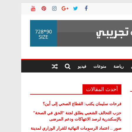
رياضة
منوعات
فيديو
أحدث المقالات
فرحات سليمان يكتب: القطاع الصحي إلى أين؟
حزب التحالف الشعبي يطلق لجنة “الحق في الصحة”
بالإسكندرية لرصد الانتهاكات ودعم المرضى
صور .. اعتماد الرسومات النهائية للقرار الوزاري لمدينة