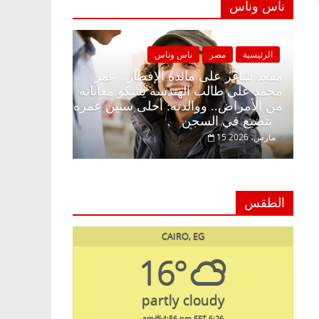
ناس وناس
الرئيسية
مصر
ناس وناس
الرئيسية
لا زينة
مقعد شاغر على مائدة الإفطار.. عمر
ير
محمد علي طالب الهندسة يشكو معاناته
د. عبدال
ولمة
من الأمراض.. ووالدته: أحلى سنين عمره
يحتفل بذ
بتضيع في السجن
السبعين (بروفايل)
15 مارس، 2026
26 يناير، 2026
الطقس
CAIRO, EG
16°
partly cloudy
4:56 pm EET
6:26 am