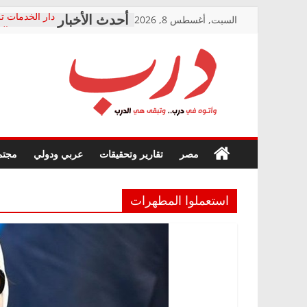
Skip
السبت, أغسطس 8, 2026
دار الخدمات تر
to
بعد مؤتمره الص
معاناة أصحاب
content
الشركة المنفذ
فرحات سليمان
درب
أين؟
حزب التحالف 
في الصحة” بال
وأتوه
ودعم المرضى
صور .. اعتماد 
في
مصر
تقارير وتحقيقات
عربي ودولي
مجتم
الوزاري لمدينة
درب..
إنشاء المبنى ا
وتبقى
المجلس القومي
هي
متابعة قضية ال
استعملوا المطهرات
الدرب
قرينة البراءة 
حق أصيل