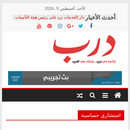
Skip
الأحد, أغسطس 9, 2026
to
دار الخدمات ترد على رئيس هيئة التأمينات
content
بعد مؤتمره الصحفي: إنكار الأزمة لا ينهي
معاناة أصحاب المعاشات.. ونطالب بكشف
الشركة المنفذة
فرحات سليمان يكتب: القطاع الصحي إلى
أين؟
حزب التحالف الشعبي يطلق لجنة “الحق
درب
في الصحة” بالإسكندرية لرصد الانتهاكات
ودعم المرضى
صور .. اعتماد الرسومات النهائية للقرار
وأتوه
الوزاري لمدينة الصحفيين.. وانتهاء أعمال
في
إنشاء المبنى الإداري
درب..
المجلس القومي لحقوق الإنسان يعلن
وتبقى
متابعة قضية الدكتور محمد زهران.. ويؤكد:
هي
قرينة البراءة وضمانات المحاكمة العادلة
حق أصيل
الدرب
استشاري حساسية