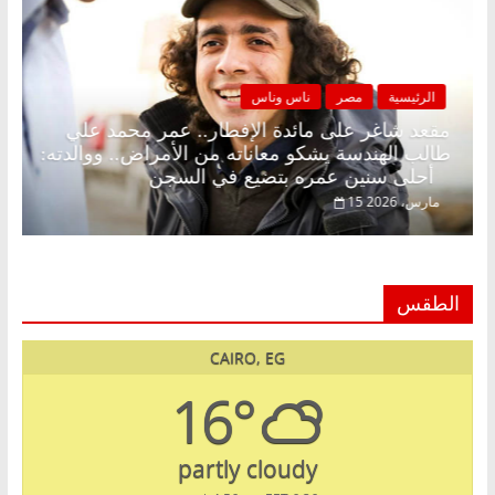
الرئيسية
مصر
ناس وناس
بلا زينة رمضان.. د.
مقعد شاغر على مائدة الإفطار.. عمر
في انتظار حلم
طالب الهندسة يشكو معاناته من الأمر
أحلى سنين عمره بتضيع في السجن
15 مارس، 2026
الطقس
CAIRO, EG
16°
partly cloudy