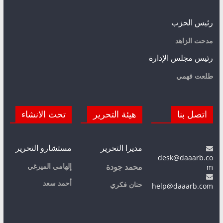
رئيس الحزب
مدحت الزاهد
رئيس مجلس الإدارة
طلعت فهمي
اتصل بنا
هيئة التحرير
تحت الانشاء
مديرا التحرير
مستشارو التحرير
desk@daaarb.co
m
إلهامي الميرغي
محمد جودة
أحمد سعد
حنان فكري
help@daaarb.com