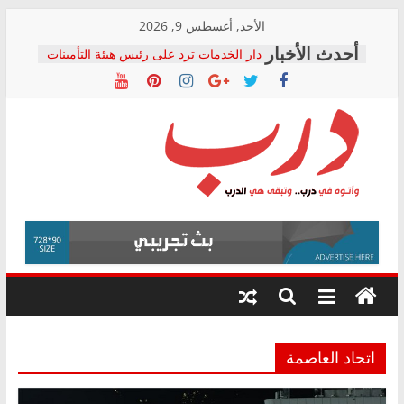
Skip
الأحد, أغسطس 9, 2026
to
دار الخدمات ترد على رئيس هيئة التأمينات
content
بعد مؤتمره الصحفي: إنكار الأزمة لا ينهي
معاناة أصحاب المعاشات.. ونطالب بكشف
الشركة المنفذة
فرحات سليمان يكتب: القطاع الصحي إلى
أين؟
حزب التحالف الشعبي يطلق لجنة “الحق
درب
في الصحة” بالإسكندرية لرصد الانتهاكات
ودعم المرضى
صور .. اعتماد الرسومات النهائية للقرار
وأتوه
الوزاري لمدينة الصحفيين.. وانتهاء أعمال
في
إنشاء المبنى الإداري
درب..
المجلس القومي لحقوق الإنسان يعلن
وتبقى
متابعة قضية الدكتور محمد زهران.. ويؤكد:
هي
قرينة البراءة وضمانات المحاكمة العادلة
حق أصيل
الدرب
اتحاد العاصمة