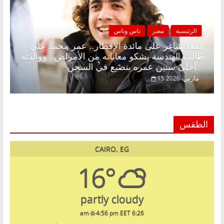
الرئيسية
مصر
ناس وناس
بلا زينة رمضان.. د.
مقعد شاغر على مائدة الإفطار.. عمر
في انتظار حلم
طالب الهندسة يشكو معاناته من الأمر
أحلى سنين عمره بتضيع في السجن
15 مارس، 2026
الطقس
CAIRO, EG
16°
partly cloudy
4:56 pm EET
6:26 am