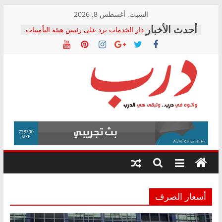
Skip
السبت, أغسطس 8, 2026
to
دار الخدمات ترد على رئيس هيئة التأمينات
content
بعد مؤتمره الصحفي: إنكار الأزمة لا ينهي
معاناة أصحاب المعاشات.. ونطالب بكشف
الشركة المنفذة
فرحات سليمان يكتب: القطاع الصحي إلى
أين؟
حزب التحالف الشعبي يطلق لجنة “الحق
درب
في الصحة” بالإسكندرية لرصد الانتهاكات
ودعم المرضى
صور .. اعتماد الرسومات النهائية للقرار
وأتوه
الوزاري لمدينة الصحفيين.. وانتهاء أعمال
في
إنشاء المبنى الإداري
درب..
المجلس القومي لحقوق الإنسان يعلن
وتبقى
متابعة قضية الدكتور محمد زهران.. ويؤكد:
هي
قرينة البراءة وضمانات المحاكمة العادلة
حق أصيل
الدرب
أسعار الصرف