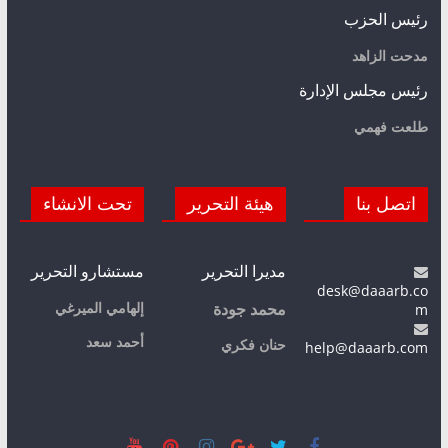
رئيس الحزب
مدحت الزاهد
رئيس مجلس الإدارة
طلعت فهمي
اتصل بنا
هيئة التحرير
تحت الانشاء
مديرا التحرير
مستشارو التحرير
desk@daaarb.co
m
إلهامي الميرغي
محمد جودة
أحمد سعد
حنان فكري
help@daaarb.com