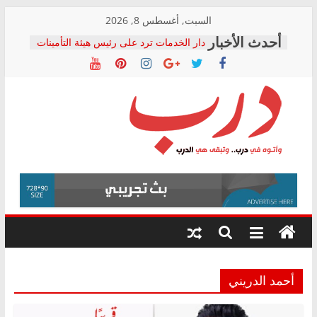
Skip
السبت, أغسطس 8, 2026
to
دار الخدمات ترد على رئيس هيئة التأمينات
content
بعد مؤتمره الصحفي: إنكار الأزمة لا ينهي
معاناة أصحاب المعاشات.. ونطالب بكشف
الشركة المنفذة
فرحات سليمان يكتب: القطاع الصحي إلى
أين؟
حزب التحالف الشعبي يطلق لجنة “الحق
درب
في الصحة” بالإسكندرية لرصد الانتهاكات
ودعم المرضى
صور .. اعتماد الرسومات النهائية للقرار
وأتوه
الوزاري لمدينة الصحفيين.. وانتهاء أعمال
في
إنشاء المبنى الإداري
درب..
المجلس القومي لحقوق الإنسان يعلن
وتبقى
متابعة قضية الدكتور محمد زهران.. ويؤكد:
هي
قرينة البراءة وضمانات المحاكمة العادلة
حق أصيل
الدرب
أحمد الدريني