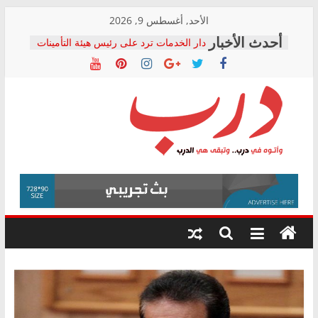
Skip
الأحد, أغسطس 9, 2026
to
دار الخدمات ترد على رئيس هيئة التأمينات
content
بعد مؤتمره الصحفي: إنكار الأزمة لا ينهي
معاناة أصحاب المعاشات.. ونطالب بكشف
الشركة المنفذة
فرحات سليمان يكتب: القطاع الصحي إلى
أين؟
حزب التحالف الشعبي يطلق لجنة “الحق
درب
في الصحة” بالإسكندرية لرصد الانتهاكات
ودعم المرضى
صور .. اعتماد الرسومات النهائية للقرار
وأتوه
الوزاري لمدينة الصحفيين.. وانتهاء أعمال
في
إنشاء المبنى الإداري
درب..
المجلس القومي لحقوق الإنسان يعلن
وتبقى
متابعة قضية الدكتور محمد زهران.. ويؤكد:
هي
قرينة البراءة وضمانات المحاكمة العادلة
حق أصيل
الدرب