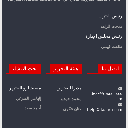
رئيس الحزب
مدحت الزاهد
رئيس مجلس الإدارة
طلعت فهمي
اتصل بنا
هيئة التحرير
تحت الانشاء
مديرا التحرير
مستشارو التحرير
desk@daaarb.co
m
إلهامي الميرغي
محمد جودة
أحمد سعد
حنان فكري
help@daaarb.com