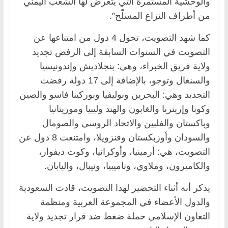
والوحشية المستمرة التي يتعرض لها الشعب اليمني
من أطراف النزاع المسلّح”.
كما شهد التصويت، تحول 4 دول من امتناعها عن
التصويت في السنوات السابقة إلى الرفض تجديد
ولاية فريق الخبراء، وهي: بنجلاديش وإندونيسيا
والسنغال وتوجو، بالإضافة إلى 17 دولة رفضت
التجديد وهي: البحرين وبوليفيا وبوركينا فاسو والصين
وكوبا وإريتريا والغابون والهند وليبيا وموريتانيا
وباكستان والفلبين والاتحاد الروسي والصومال
والسودان وأوزبكستان وفنزويلا، وامتنعت 8 دول عن
التصويت، هي: أرمينيا، وأوكرانيا، وكوت ديفوار،
والكاميرون، وملاوي، وناميبيا، ونيبال، واليابان.
يذكر أنه أثناء التحضير لهذا التصويت، قادت السعودية
والدول الأعضاء في المجموعة العربية ومنظمة
التعاون الإسلامي حملة ضغط ضد قرار تجديد ولاية