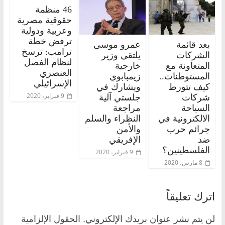
46 منظمة
حقوقية مصرية
وعربية ودولية
ترفض خطة
بعد قائمة
عمرو موسى
ترامب: ترسخ
الشركات
يلتقي وزير
لنظام الفصل
المتعاونة مع
خارجية
العنصري
المستوطنات..
زيمبابوي
الإسرائيلي
كيف تتورط
ويشارك في
9 فبراير، 2020
شركات
جلستي آلية
السياحة
مراجعة
الالكترونية في
النظراء والسلم
جرائم حرب
والأمن
ضد
الإفريقي
الفلسطينين؟
9 فبراير، 2020
8 مارس، 2020
اترك تعليقاً
لن يتم نشر عنوان بريدك الإلكتروني.
الحقول الإلزامية