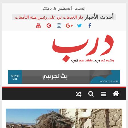
Skip
السبت, أغسطس 8, 2026
to
دار الخدمات ترد على رئيس هيئة التأمينات
content
بعد مؤتمره الصحفي: إنكار الأزمة لا ينهي
معاناة أصحاب المعاشات.. ونطالب بكشف
الشركة المنفذة
فرحات سليمان يكتب: القطاع الصحي إلى
أين؟
حزب التحالف الشعبي يطلق لجنة “الحق
درب
في الصحة” بالإسكندرية لرصد الانتهاكات
ودعم المرضى
صور .. اعتماد الرسومات النهائية للقرار
وأتوه
الوزاري لمدينة الصحفيين.. وانتهاء أعمال
في
إنشاء المبنى الإداري
درب..
المجلس القومي لحقوق الإنسان يعلن
وتبقى
متابعة قضية الدكتور محمد زهران.. ويؤكد:
هي
قرينة البراءة وضمانات المحاكمة العادلة
حق أصيل
الدرب