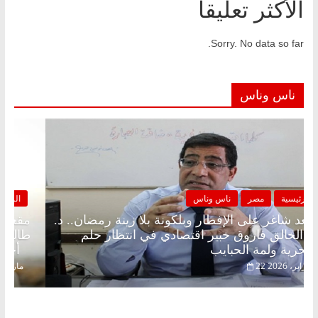
الأكثر تعليقا
Sorry. No data so far.
ناس وناس
الرئيسية
مصر
ناس وناس
مقعد شاغر على الإفطار وبلكونة بلا زينة رمضان.. د.
عبدالخالق فاروق خبير اقتصادي في انتظار حلم
الحرية ولمة الحبايب
22 فبراير، 2026