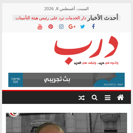
Skip
السبت, أغسطس 8, 2026
to
المجلس القومي لحقوق الإنسان يعلن
متابعة قضية الدكتور محمد زهران.. ويؤكد:
content
قرينة البراءة وضمانات المحاكمة العادلة
حق أصيل
دار الخدمات ترد على رئيس هيئة التأمينات
بعد مؤتمره الصحفي: إنكار الأزمة لا ينهي
معاناة أصحاب المعاشات.. ونطالب بكشف
درب
الشركة المنفذة
فرحات سليمان يكتب: القطاع الصحي إلى
أين؟
وأتوه
حزب التحالف الشعبي يطلق لجنة “الحق
في
في الصحة” بالإسكندرية لرصد الانتهاكات
ودعم المرضى
درب..
صور .. اعتماد الرسومات النهائية للقرار
وتبقى
الوزاري لمدينة الصحفيين.. وانتهاء أعمال
هي
إنشاء المبنى الإداري
الدرب