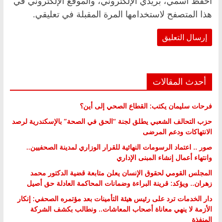
احفظ اسمي، بريدي الإلكتروني، والموقع الإلكتروني في
هذا المتصفح لاستخدامها المرة المقبلة في تعليقي.
أحدث المقالات
فرحات سليمان يكتب: القطاع الصحي إلى أين؟
حزب التحالف الشعبي يطلق لجنة “الحق في الصحة” بالإسكندرية لرصد
الانتهاكات ودعم المرضى
صور .. اعتماد الرسومات النهائية للقرار الوزاري لمدينة الصحفيين..
وانتهاء أعمال إنشاء المبنى الإداري
المجلس القومي لحقوق الإنسان يعلن متابعة قضية الدكتور محمد
زهران.. ويؤكد: قرينة البراءة وضمانات المحاكمة العادلة حق أصيل
دار الخدمات ترد على رئيس هيئة التأمينات بعد مؤتمره الصحفي: إنكار
الأزمة لا ينهي معاناة أصحاب المعاشات.. ونطالب بكشف الشركة
المنفذة