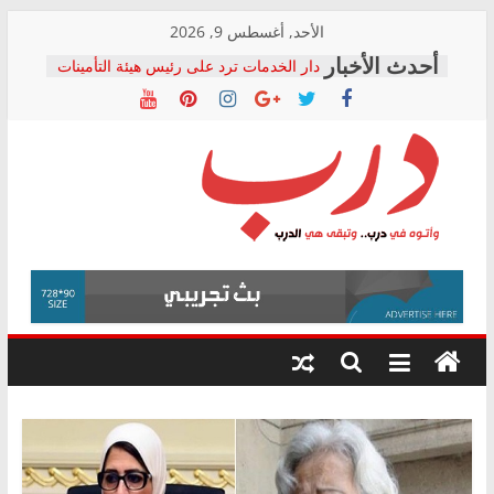
Skip
الأحد, أغسطس 9, 2026
to
دار الخدمات ترد على رئيس هيئة التأمينات
content
بعد مؤتمره الصحفي: إنكار الأزمة لا ينهي
معاناة أصحاب المعاشات.. ونطالب بكشف
الشركة المنفذة
فرحات سليمان يكتب: القطاع الصحي إلى
أين؟
حزب التحالف الشعبي يطلق لجنة “الحق
درب
في الصحة” بالإسكندرية لرصد الانتهاكات
ودعم المرضى
صور .. اعتماد الرسومات النهائية للقرار
وأتوه
الوزاري لمدينة الصحفيين.. وانتهاء أعمال
في
إنشاء المبنى الإداري
درب..
المجلس القومي لحقوق الإنسان يعلن
وتبقى
متابعة قضية الدكتور محمد زهران.. ويؤكد:
هي
قرينة البراءة وضمانات المحاكمة العادلة
حق أصيل
الدرب