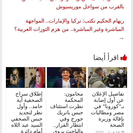
بالقرب من سواحل موريسيوش
ريهام الحكيم تكتب: تركيا والإمارات.. المواجهة
المباشرة وغير المباشرة.. من هزم الثورات العربية؟
→
تفاصيل الإعلان
محامون:
إطلاق سراح
عن أول إصابة
المحكمة
الصحفية آية
بـ”كورونا” في
نظرت استئناف
حامد.. وأول
مصر ومطالبات
حبس باتريك
نظر لتجديد
بإقالة وزيرة
جورج وفي
حبس الصحفي
الصحة
انتظار القرار..
السيد عبد اللاه
والباحث يروي
أمام دائرة
14 فبراير، 2020