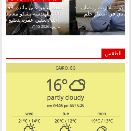
مقعد شاغر على الإفطار وبلكونة بلا زينة رمضان.. د.
مقعد
عبدالخالق فاروق خبير اقتصادي في انتظار حلم
طالب
الحرية ولمة الحبايب
أحلى سنين عمره بتضيع في السجن
22 فبراير، 2026
15 مارس
الطقس
CAIRO, EG
16°
partly cloudy
4:56 pm EET
6:26 am
wed
tue
mon
21
°C
/ 14
°C
20
°C
/ 12
°C
19
°C
/ 13
°C