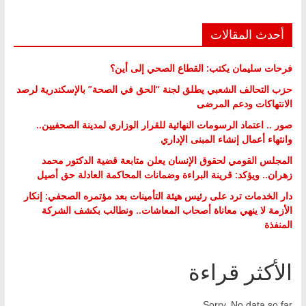
أحدث المقالات
فرحات سليمان يكتب: القطاع الصحي إلى أين؟
حزب التحالف الشعبي يطلق لجنة “الحق في الصحة” بالإسكندرية لرصد
الانتهاكات ودعم المرضى
صور .. اعتماد الرسومات النهائية للقرار الوزاري لمدينة الصحفيين..
وانتهاء أعمال إنشاء المبنى الإداري
المجلس القومي لحقوق الإنسان يعلن متابعة قضية الدكتور محمد
زهران.. ويؤكد: قرينة البراءة وضمانات المحاكمة العادلة حق أصيل
دار الخدمات ترد على رئيس هيئة التأمينات بعد مؤتمره الصحفي: إنكار
الأزمة لا ينهي معاناة أصحاب المعاشات.. ونطالب بكشف الشركة
المنفذة
الأكثر قراءة
Sorry. No data so far.