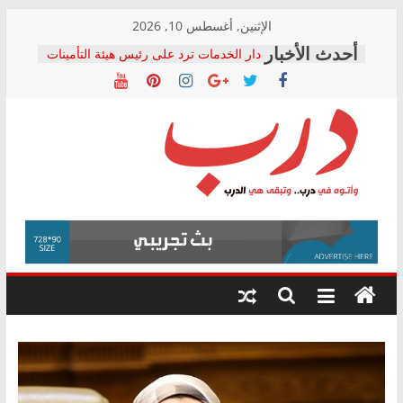
Skip
الإثنين, أغسطس 10, 2026
to
دار الخدمات ترد على رئيس هيئة التأمينات
content
بعد مؤتمره الصحفي: إنكار الأزمة لا ينهي
معاناة أصحاب المعاشات.. ونطالب بكشف
الشركة المنفذة
فرحات سليمان يكتب: القطاع الصحي إلى
أين؟
حزب التحالف الشعبي يطلق لجنة “الحق
درب
في الصحة” بالإسكندرية لرصد الانتهاكات
ودعم المرضى
صور .. اعتماد الرسومات النهائية للقرار
وأتوه
الوزاري لمدينة الصحفيين.. وانتهاء أعمال
في
إنشاء المبنى الإداري
درب..
المجلس القومي لحقوق الإنسان يعلن
وتبقى
متابعة قضية الدكتور محمد زهران.. ويؤكد:
هي
قرينة البراءة وضمانات المحاكمة العادلة
حق أصيل
الدرب