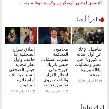
للتصدي لمتحور أوميكرون وكيفية الوقاية منه
→
تفاصيل الإعلان
محامون:
إطلاق سراح
عن أول إصابة
المحكمة
الصحفية آية
بـ”كورونا” في
نظرت استئناف
حامد.. وأول
مصر ومطالبات
حبس باتريك
نظر لتجديد
بإقالة وزيرة
جورج وفي
حبس الصحفي
الصحة
انتظار القرار..
السيد عبد اللاه
والباحث يروي
أمام دائرة
14 فبراير، 2020
تفاصيل تعذيبه
المشورة
15 فبراير، 2020
15 فبراير، 2020
اترك تعليقاً