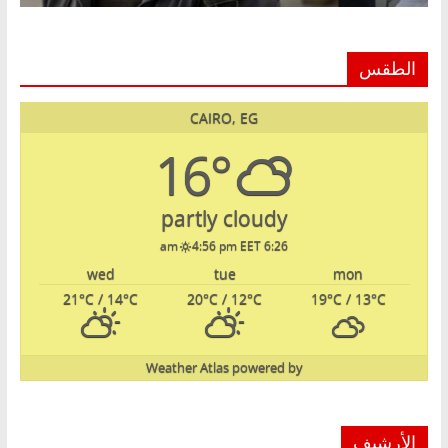
الطقس
CAIRO, EG
16°
partly cloudy
4:56 pm EET
6:26 am
wed
tue
mon
21
°C
/ 14
°C
20
°C
/ 12
°C
19
°C
/ 13
°C
Weather Atlas
powered by
الأرشيف