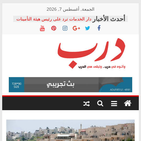
Skip
الجمعة, أغسطس 7, 2026
to
دار الخدمات ترد على رئيس هيئة التأمينات
content
بعد مؤتمره الصحفي: إنكار الأزمة لا ينهي
معاناة أصحاب المعاشات.. ونطالب بكشف
الشركة المنفذة
فرحات سليمان يكتب: القطاع الصحي إلى
أين؟
حزب التحالف الشعبي يطلق لجنة “الحق
درب
في الصحة” بالإسكندرية لرصد الانتهاكات
ودعم المرضى
صور .. اعتماد الرسومات النهائية للقرار
وأتوه
الوزاري لمدينة الصحفيين.. وانتهاء أعمال
في
إنشاء المبنى الإداري
درب..
المجلس القومي لحقوق الإنسان يعلن
وتبقى
متابعة قضية الدكتور محمد زهران.. ويؤكد:
هي
قرينة البراءة وضمانات المحاكمة العادلة
حق أصيل
الدرب