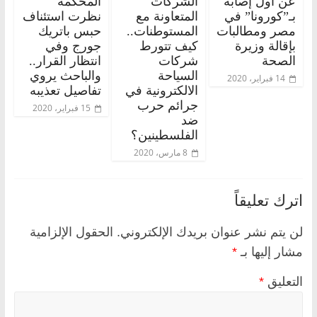
عن أول إصابة
الشركات
المحكمة
بـ”كورونا” في
المتعاونة مع
نظرت استئناف
مصر ومطالبات
المستوطنات..
حبس باتريك
بإقالة وزيرة
كيف تتورط
جورج وفي
الصحة
شركات
انتظار القرار..
السياحة
والباحث يروي
14 فبراير، 2020
الالكترونية في
تفاصيل تعذيبه
جرائم حرب
15 فبراير، 2020
ضد
الفلسطينين؟
8 مارس، 2020
اترك تعليقاً
لن يتم نشر عنوان بريدك الإلكتروني.
الحقول الإلزامية
مشار إليها بـ
*
التعليق
*