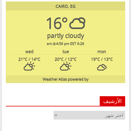
CAIRO, EG
16°
partly cloudy
4:56 pm EET
6:26 am
wed
tue
mon
21
°C
/ 14
°C
20
°C
/ 12
°C
19
°C
/ 13
°C
Weather Atlas
powered by
الأرشيف
الأرشيف