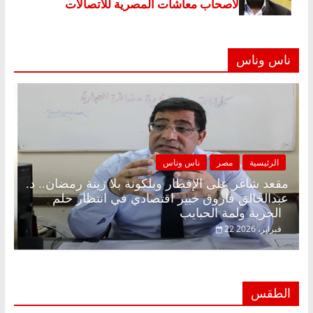
ناس وناس
الرئيسية
مصر
ناس وناس
مقعد شاغر على الإفطار وبلكونة بلا زينة رمضان.. د.
عبدالخالق فاروق خبير اقتصادي في انتظار حلم
الحرية ولمة الحبايب
22 فبراير، 2026
الطقس