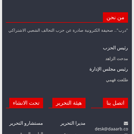
من نحن
"درب".. صحيفة الكترونية صادرة عن حزب التحالف الشعبي الاشتراكي
رئيس الحزب
مدحت الزاهد
رئيس مجلس الإدارة
طلعت فهمي
اتصل بنا
هيئة التحرير
تحت الانشاء
مديرا التحرير
مستشارو التحرير
desk@daaarb.co