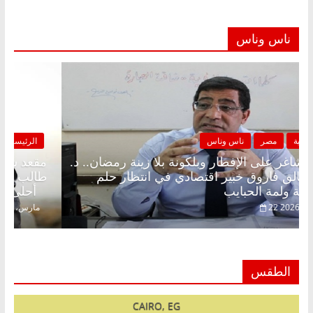
ناس وناس
الرئيسية
مصر
ناس وناس
مقعد شاغر على الإفطار وبلكونة بلا زينة رمضان.. د.
عبدالخالق فاروق خبير اقتصادي في انتظار حلم
الحرية ولمة الحبايب
22 فبراير، 2026
الطقس
CAIRO, EG