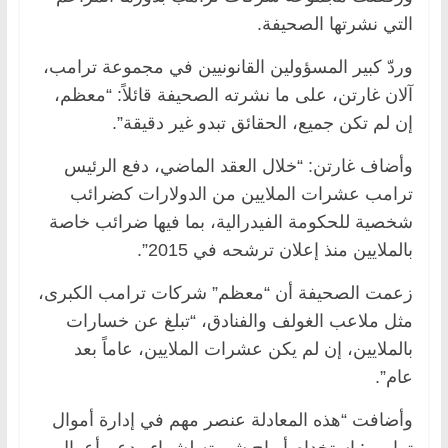
التي نشرتها الصحيفة.
وردّ كبير المسؤولين القانونيين في مجموعة ترامب،
آلان غارتن، على ما نشرته الصحيفة قائلاً: “معظم،
إن لم تكن جميع، الحقائق تبدو غير دقيقة”.
وأضاف غارتن: “خلال العقد الماضي، دفع الرئيس
ترامب عشرات الملايين من الدولارات كضرائب
شخصية للحكومة الفيدرالية، بما فيها ضرائب خاصة
بالملايين منذ إعلان ترشحه في 2015”.
زعمت الصحيفة أن “معظم” شركات ترامب الكبرى،
مثل ملاعب الغولف والفنادق، “تبلغ عن خسارات
بالملايين، إن لم يكن عشرات الملايين، عاماً بعد
عام”.
وأضافت “هذه المعادلة عنصر مهم في إدارة أموال
ترامب: استخدام أرباح شهرته لشراء ودعم أعمال