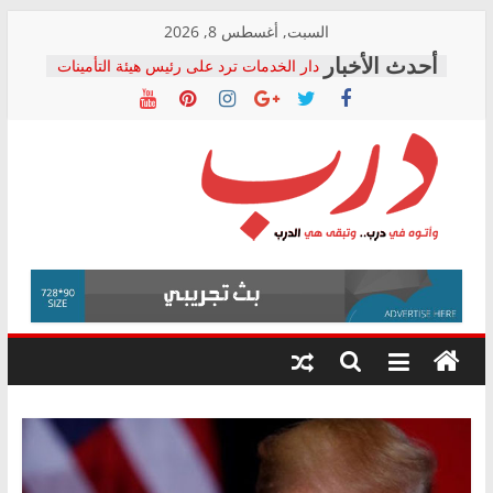
Skip
السبت, أغسطس 8, 2026
to
دار الخدمات ترد على رئيس هيئة التأمينات
content
بعد مؤتمره الصحفي: إنكار الأزمة لا ينهي
معاناة أصحاب المعاشات.. ونطالب بكشف
الشركة المنفذة
فرحات سليمان يكتب: القطاع الصحي إلى
أين؟
حزب التحالف الشعبي يطلق لجنة “الحق
درب
في الصحة” بالإسكندرية لرصد الانتهاكات
ودعم المرضى
صور .. اعتماد الرسومات النهائية للقرار
وأتوه
الوزاري لمدينة الصحفيين.. وانتهاء أعمال
في
إنشاء المبنى الإداري
درب..
المجلس القومي لحقوق الإنسان يعلن
وتبقى
متابعة قضية الدكتور محمد زهران.. ويؤكد:
هي
قرينة البراءة وضمانات المحاكمة العادلة
حق أصيل
الدرب