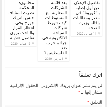
تفاصيل الإعلان
بعد قائمة
محامون:
عن أول إصابة
الشركات
المحكمة
بـ”كورونا” في
المتعاونة مع
نظرت استئناف
مصر ومطالبات
المستوطنات..
حبس باتريك
بإقالة وزيرة
كيف تتورط
جورج وفي
الصحة
شركات
انتظار القرار..
السياحة
والباحث يروي
14 فبراير، 2020
الالكترونية في
تفاصيل تعذيبه
جرائم حرب
15 فبراير، 2020
ضد
الفلسطينين؟
8 مارس، 2020
اترك تعليقاً
لن يتم نشر عنوان بريدك الإلكتروني.
الحقول الإلزامية
مشار إليها بـ
*
التعليق
*