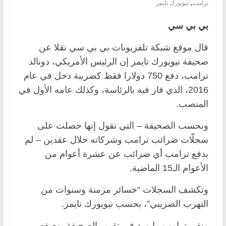
,
ترامب
نيويورك تايمز
بي بي سي
قال موقع شبكة تلفزيونات بي بي سي نقلا عن
صحيفة نيويورك تايمز إن الرئيس الأمريكي، دونالد
ترامب، دفع 750 دولارا فقط كضريبة دخل في عام
2016، الذي فاز فيه بالرئاسة، وكذلك عامه الأول في
المنصب.
وبحسب الصحيفة – التي تقول إنها حصلت على
سجلّات ضرائب ترامب وشركاته خلال عقدين – لم
يدفع ترامب أي ضرائب عن عشرة أعوام من
الأعوام الـ15 الماضية.
وتكشف السجلات “خسائر مزمنة وسنوات من
التهرب الضريبي”، بحسب نيويورك تايمز.
ونفى ترامب ما ورد في تقرير الصحيفة بوصفه