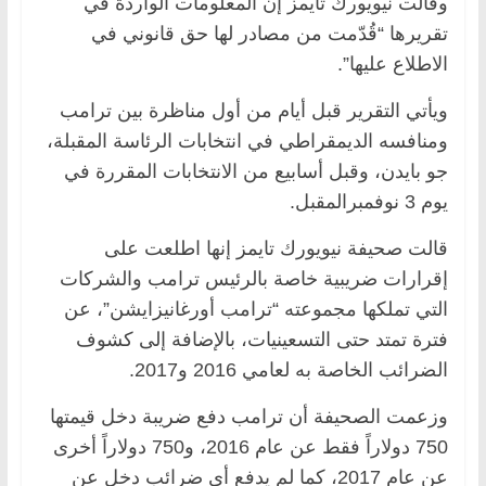
وقالت نيويورك تايمز إن المعلومات الواردة في
تقريرها “قُدّمت من مصادر لها حق قانوني في
الاطلاع عليها”.
ويأتي التقرير قبل أيام من أول مناظرة بين ترامب
ومنافسه الديمقراطي في انتخابات الرئاسة المقبلة،
جو بايدن، وقبل أسابيع من الانتخابات المقررة في
يوم 3 نوفمبرالمقبل.
قالت صحيفة نيويورك تايمز إنها اطلعت على
إقرارات ضريبية خاصة بالرئيس ترامب والشركات
التي تملكها مجموعته “ترامب أورغانيزايشن”، عن
فترة تمتد حتى التسعينيات، بالإضافة إلى كشوف
الضرائب الخاصة به لعامي 2016 و2017.
وزعمت الصحيفة أن ترامب دفع ضريبة دخل قيمتها
750 دولاراً فقط عن عام 2016، و750 دولاراً أخرى
عن عام 2017، كما لم يدفع أي ضرائب دخل عن