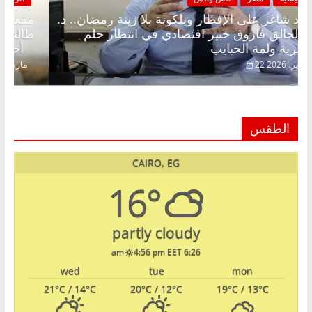
مقعد شاغر على الإفطار وبلكونة بلا زينة رمضان.. د.
عبدالخالق فاروق خبير اقتصادي في انتظار حلم
الحرية ولمة الحبايب
22 فبراير، 2026
الطقس
CAIRO, EG
16°
partly cloudy
4:56 pm EET
6:26 am
wed
tue
mon
21
°C
/ 14
°C
20
°C
/ 12
°C
19
°C
/ 13
°C