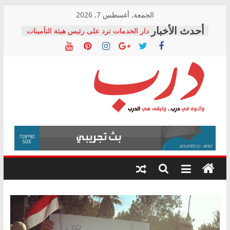
Skip
الجمعة, أغسطس 7, 2026
to
دار الخدمات ترد على رئيس هيئة التأمينات
content
بعد مؤتمره الصحفي: إنكار الأزمة لا ينهي
معاناة أصحاب المعاشات.. ونطالب بكشف
الشركة المنفذة
فرحات سليمان يكتب: القطاع الصحي إلى
أين؟
حزب التحالف الشعبي يطلق لجنة “الحق
درب
في الصحة” بالإسكندرية لرصد الانتهاكات
ودعم المرضى
صور .. اعتماد الرسومات النهائية للقرار
وأتوه
الوزاري لمدينة الصحفيين.. وانتهاء أعمال
في
إنشاء المبنى الإداري
درب..
المجلس القومي لحقوق الإنسان يعلن
وتبقى
متابعة قضية الدكتور محمد زهران.. ويؤكد:
هي
قرينة البراءة وضمانات المحاكمة العادلة
حق أصيل
الدرب