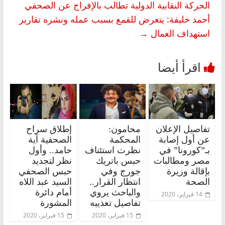
الحركة النقابية الدولية تطالب بالإفراج عن الصحفي
أحمد خليفة: يتعرض للقمع بسبب عمله ونشره تقارير
استهداف العمال
→
تفاصيل الإعلان
محامون:
إطلاق سراح
عن أول إصابة
المحكمة
الصحفية آية
بـ”كورونا” في
نظرت استئناف
حامد.. وأول
مصر ومطالبات
حبس باتريك
نظر لتجديد
بإقالة وزيرة
جورج وفي
حبس الصحفي
الصحة
انتظار القرار..
السيد عبد اللاه
والباحث يروي
أمام دائرة
14 فبراير، 2020
تفاصيل تعذيبه
المشورة
15 فبراير، 2020
15 فبراير، 2020