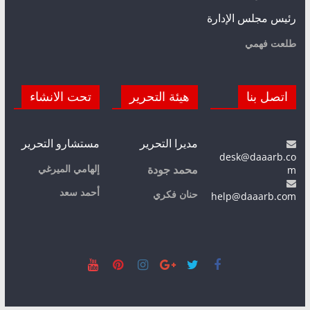
رئيس مجلس الإدارة
طلعت فهمي
اتصل بنا
هيئة التحرير
تحت الانشاء
مديرا التحرير
مستشارو التحرير
desk@daaarb.co
m
إلهامي الميرغي
محمد جودة
أحمد سعد
حنان فكري
help@daaarb.com