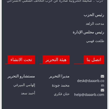
"درب".. صحيفة الكترونية صادرة عن حزب التحالف الشعبي الاشتراكي
رئيس الحزب
مدحت الزاهد
رئيس مجلس الإدارة
طلعت فهمي
اتصل بنا
هيئة التحرير
تحت الانشاء
مديرا التحرير
مستشارو التحرير
desk@daaarb.co
m
إلهامي الميرغي
محمد جودة
أحمد سعد
حنان فكري
help@daaarb.com