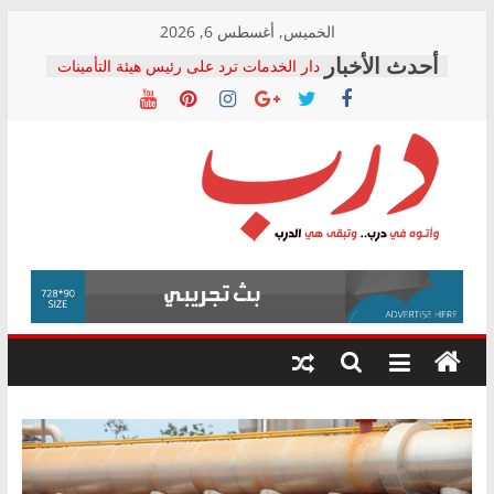
Skip
الخميس, أغسطس 6, 2026
to
دار الخدمات ترد على رئيس هيئة التأمينات
content
بعد مؤتمره الصحفي: إنكار الأزمة لا ينهي
معاناة أصحاب المعاشات.. ونطالب بكشف
الشركة المنفذة
فرحات سليمان يكتب: القطاع الصحي إلى
أين؟
حزب التحالف الشعبي يطلق لجنة “الحق
درب
في الصحة” بالإسكندرية لرصد الانتهاكات
ودعم المرضى
صور .. اعتماد الرسومات النهائية للقرار
وأتوه
الوزاري لمدينة الصحفيين.. وانتهاء أعمال
في
إنشاء المبنى الإداري
درب..
المجلس القومي لحقوق الإنسان يعلن
وتبقى
متابعة قضية الدكتور محمد زهران.. ويؤكد:
هي
قرينة البراءة وضمانات المحاكمة العادلة
حق أصيل
الدرب