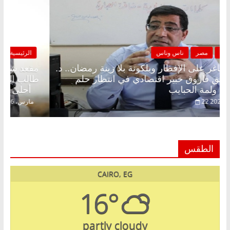
الرئيسية
مصر
ناس وناس
مقعد شاغر على الإفطار وبلكونة بلا زينة رمضان.. د.
عبدالخالق فاروق خبير اقتصادي في انتظار حلم
الحرية ولمة الحبايب
22 فبراير، 2026
الطقس
CAIRO, EG
16°
partly cloudy