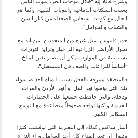
وشرح قائلًا إنه “خلال موجات الحر، يموت الناس
بسبب السكتات الدماغية والنوبات القلبية. وكما هي
الحال مع كوفيد، سيعاني الضعفاء من كبار السن
والشباب والحوامل”.
حذر فابيوس، مثل غيره من المتحدثين، من أنه مع
تحول الأراضي الزراعية إلى غبار وتزايد التوترات
بسبب تقلص الموارد، يمكن أن يصير تغير المناخ
“أساساً للنزاعات والعنف في المستقبل”.
فالمنطقة ممزقة بالفعل بسبب المياه العذبة، سواء
تلك التي يؤمنها نهر النيل أو أنهر الأردن والفرات
ودجلة، والتي حافظت جميعها على الحضارات
القديمة ولكنها تواجه ضغوطاً متصاعدة مع التوسع
السكاني الكبير.
أشار ساكس كذلك إلى النظرية التي نوقشت كثيرًا
وتقول إن تغير المناخ كان أحد العوامل وراء النزاع